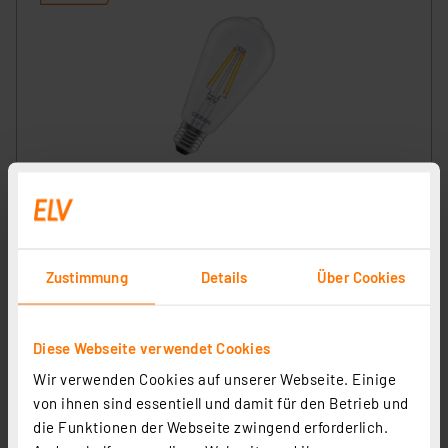
OSRAM SMART+ Smart Home LED-Lampe E27, WLAN,
dimmbar, IP20, klar
Artikel-Nr. 258344
13.39 CHF
Zustimmung
Details
Über Cookies
zzgl. MwSt.
Produktdatenblatt
Informationen zu Versandkosten
Diese Webseite verwendet Cookies
Wir verwenden Cookies auf unserer Webseite. Einige
von ihnen sind essentiell und damit für den Betrieb und
die Funktionen der Webseite zwingend erforderlich.