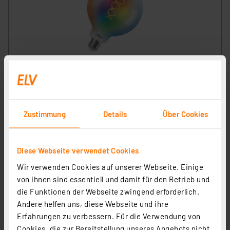
OSRAM SMART+ Smart Home E27-LED-Lampe, WLAN,
dimmbar, IP20, RGBWW, Klar
Artikel-Nr. 258343
23.28 CHF
Zustimmung
Details
Über Cookies
zzgl. MwSt.
Produktdatenblatt
Informationen zu Versandkosten
Diese Webseite verwendet Cookies
Wir verwenden Cookies auf unserer Webseite. Einige
von ihnen sind essentiell und damit für den Betrieb und
die Funktionen der Webseite zwingend erforderlich.
Andere helfen uns, diese Webseite und ihre
Erfahrungen zu verbessern. Für die Verwendung von
Cookies, die zur Bereitstellung unseres Angebots nicht