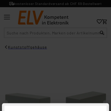
kostenloser Standardversand ab CHF 69 Bestellwert
Suche
Kunststoffgehäuse