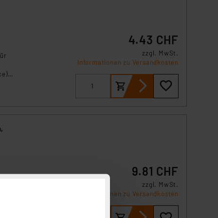
4.43 CHF
zzgl. MwSt.
für
Informationen zu Versandkosten
e),
,
9.81 CHF
zzgl. MwSt.
für
Informationen zu Versandkosten
e),