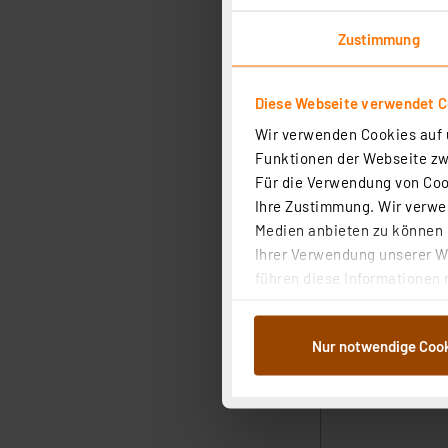
Zustimmung
Diese Webseite verwendet C
Wir verwenden Cookies auf u
Funktionen der Webseite zwi
Für die Verwendung von Cook
Ihre Zustimmung. Wir verwen
Medien anbieten zu können u
Ihrer Verwendung unserer We
führen diese Informationen 
im Rahmen Ihrer Nutzung der
dem Speichern und Abrufen 
Nur notwendige Coo
Weiterverarbeitung für die 
Abs.1a DSG-VO) zu. Eine deta
Button „Ablehnen oder Einst
ganz oder teilweise zustimm
anpassen oder widerrufen. 