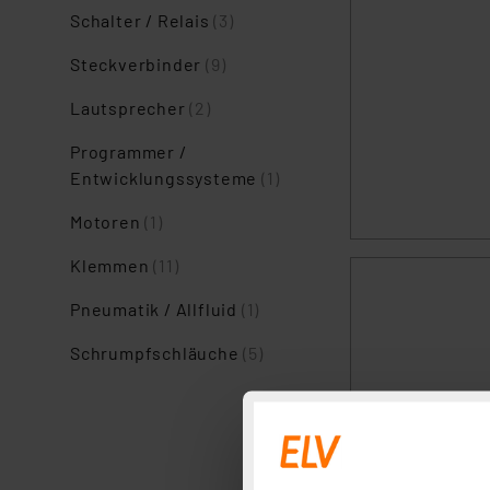
Schalter / Relais
(3)
Steckverbinder
(9)
Lautsprecher
(2)
Programmer /
Entwicklungssysteme
(1)
Motoren
(1)
Klemmen
(11)
Pneumatik / Allfluid
(1)
Schrumpfschläuche
(5)