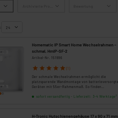
Archivierte Produkte anzeigen
Bewertung
:
Homematic IP Smart Home Wechselrahmen –
schmal, HmIP-SF-2
Artikel-Nr. 151996
1
2
3
4
5
(1)
Der schmale Wechselrahmen ermöglicht die
platzsparende Wandmontage von batterieversorgt
Geräten mit 55er-Rahmenmaß. So finden
Wandthermostate oder Wandtaster mit der schlan
sofort versandfertig - Lieferzeit: 3-4 Werktage²
Wandhalterung sogar in engsten Nischen ihren Plat
H-Tronic Hutschienengehäuse 17 x 90 x 71 mm