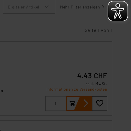
Digitaler Artikel
Mehr Filter anzeigen
Seite 1 von 1
4.43 CHF
zzgl. MwSt.
Informationen zu Versandkosten
en
ken
z.
,