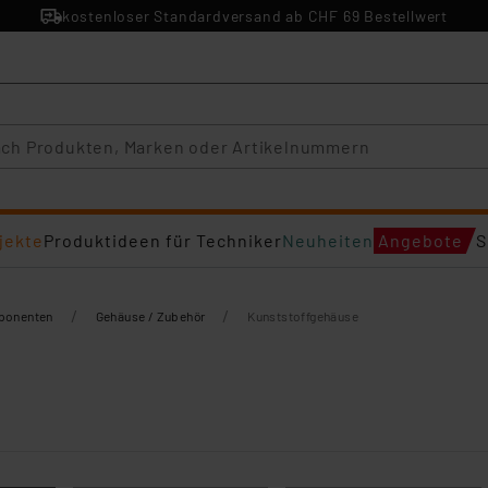
kostenloser Standardversand ab CHF 69 Bestellwert
jekte
Produktideen für Techniker
Neuheiten
Angebote
S
/
/
mponenten
Gehäuse / Zubehör
Kunststoffgehäuse