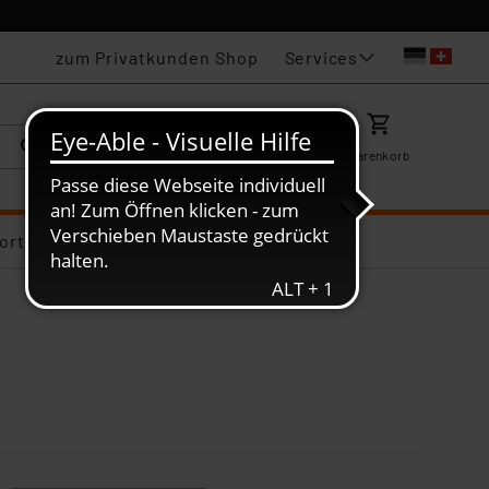
Services
zum Privatkunden Shop
Karriere
Mein ELV
Merkzettel
Warenkorb
ortiments-Deals