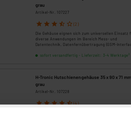
grau
Artikel-Nr. 107227
1
2
3
4
5
(2)
Die Gehäuse eignen sich zum universellen Einsatz 
diverse Anwendungen im Bereich Mess- und
Datentechnik, Datenfernübertragung (GSM-Interfac
Stromversorgungen etc. sowie für alle Geräte und
sofort versandfertig - Lieferzeit: 3-4 Werktage²
Anwendungen, deren Montage in vorhandene
Verteilerkästen bzw. auf DIN-Hutschienen erfolgt.
H-Tronic Hutschienengehäuse 35 x 90 x 71 mm
grau
Artikel-Nr. 107228
1
2
3
4
5
(4)
Die Gehäuse eignen sich zum universellen Einsatz 
diverse Anwendungen im Bereich Mess- und
Datentechnik, Datenfernübertragung (GSM-Interfac
Stromversorgungen etc. sowie für alle Geräte und