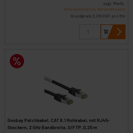
die Verarbeitung Ihrer Daten in den USA gemäß Art. 49
zzgl. MwSt.
(1) lit. a DSGVO. Nähere Infos zu diesen Drittanbietern
Informationen zu Versandkosten
und zu der jeweiligen Datenübermittlung erhalten Sie in
Grundpreis 2.09 CHF pro lfm
der Datenschutzerklärung. Für die USA besteht kein
Angemessenheitsbeschluss der EU. Dies bedeutet,
dass die USA als Land mit unzureichendem
Datenschutz nach EU-Standards eingestuft wird. So
besteht etwa das Risiko, dass US-Behörden
personenbezogene Daten in
Überwachungsprogrammen verarbeiten, ohne dass
hiergegen Klagemöglichkeiten für Europäer bestehen.
Unsere Kooperation mit diesen Dienstleistern stützt
sich auf die Standarddatenschutzklauseln der
Europäischen Kommission sowie einer eigenen
Beurteilung der mit der Datenübermittlung,
insbesondere der Art der übermittelten Daten,
verbundenen Risiken.“
Goobay Patchkabel, CAT 8.1 Rohkabel, mit RJ45-
Steckern, 2 GHz Bandbreite, S/FTP, 0,25 m
Impressum
|
Datenschutzerklärung