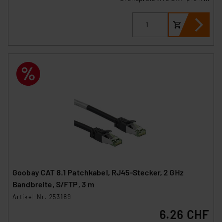
VO) zu. Eine detaillierte Auflistung der einzelnen
Cookies nach Zweck und Anbieter ist durch Klick auf
den Button „Ablehnen oder Einstellungen“ abrufbar. Sie
können die Verwendung nicht notwendiger Cookies
ablehnen oder ihr ganz oder teilweise zustimmen. Ihre
erteilte Zustimmung können Sie jederzeit unter dem
Link „Cookie Einstellungen“ anpassen oder widerrufen.
Die Rechtmäßigkeit der Speicherung, Abrufung und
Weiterverarbeitung dieser Daten zur Auswertung und
Analyse bis zum Zeitpunkt des Widerrufs bleibt hiervon
unberührt. Ihre Browser-Einstellungen können dazu
führen, dass die Einstellungen nicht längerfristig
gespeichert werden und dieses Banner erneut
angezeigt wird.
Goobay CAT 8.1 Patchkabel, RJ45-Stecker, 2 GHz
Bandbreite, S/FTP, 3 m
„Einige Drittanbieter verarbeiten personenbezogene
Artikel-Nr. 253189
Daten in den USA. Ihre Einwilligung zur Einbindung von
6.26 CHF
Cookies dieser Drittanbieter umfasst daher ggf. auch