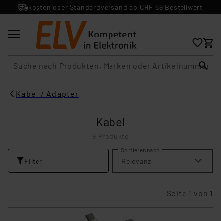
kostenloser Standardversand ab CHF 69 Bestellwert
Suche
Kabel / Adapter
Kabel
9 Produkte
Sortieren nach
Filter
Relevanz
Seite 1 von 1