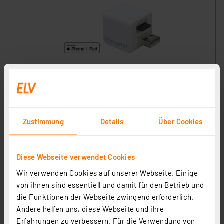
Maktar Auto-Back-up-Adapter Qubii, für iPhone/iPad,
speichert Bilder/Videos/Kontakte auf microSD
Artikel-Nr. 250965
1
2
3
4
5
(12)
Zustimmung
Details
Über Cookies
31.07 CHF
zzgl. MwSt.
Diese Webseite verwendet Cookies
Informationen zu Versandkosten
Wir verwenden Cookies auf unserer Webseite. Einige
von ihnen sind essentiell und damit für den Betrieb und
die Funktionen der Webseite zwingend erforderlich.
Andere helfen uns, diese Webseite und ihre
Erfahrungen zu verbessern. Für die Verwendung von