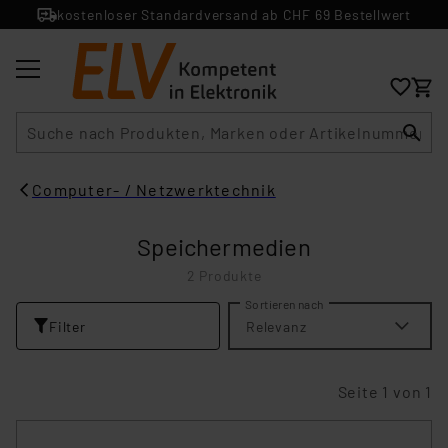
kostenloser Standardversand ab CHF 69 Bestellwert
Suche
Computer- / Netzwerktechnik
Speichermedien
2 Produkte
Sortieren nach
Filter
Relevanz
Seite 1 von 1