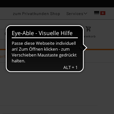
Services
zum Privatkunden Shop
Karriere
Mein ELV
Merkzettel
Warenkorb
ortiments-Deals