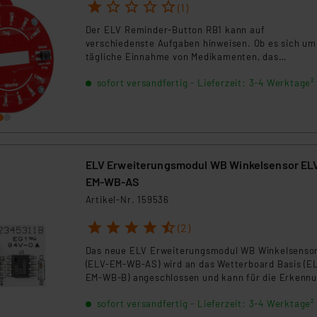
1
2
3
4
5
ngemessenheitsbeschluss der EU. Dies bedeutet, dass die USA al
(1)
rds eingestuft wird. So besteht etwa das Risiko, dass US-Beh
Der ELV Reminder-Button RB1 kann auf
ammen verarbeiten, ohne dass hiergegen Klagemöglichkeiten fü
verschiedenste Aufgaben hinweisen. Ob es sich um
en Dienstleistern stützt sich auf die Standarddatenschutzklause
tägliche Einnahme von Medikamenten, das
Herausbringen des Mülls, das Entkalken der
nen Beurteilung der mit der Datenübermittlung, insbesondere der
sofort versandfertig - Lieferzeit: 3-4 Werktage²
Kaffeemaschine oder die regelmäßige Kontrolle de
.“
Öl- oder Luftdruckstandes beim Auto handelt.
klärung
ELV Erweiterungsmodul WB Winkelsensor EL
EM-WB-AS
Artikel-Nr. 159536
1
2
3
4
5
(2)
Das neue ELV Erweiterungsmodul WB Winkelsenso
(ELV-EM-WB-AS) wird an das Wetterboard Basis (E
EM-WB-B) angeschlossen und kann für die Erkenn
der Windrichtung genutzt werden.
sofort versandfertig - Lieferzeit: 3-4 Werktage²