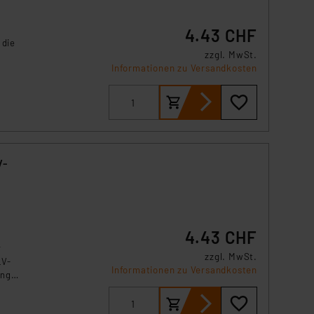
s Land mit unzureichendem
örden personenbezogene
4.43 CHF
r Europäer bestehen.
 die
ln der Europäischen
zzgl. MwSt.
Informationen zu Versandkosten
 Art der übermittelten
s
V-
4.43 CHF
r
zzgl. MwSt.
LV-
Informationen zu Versandkosten
ung