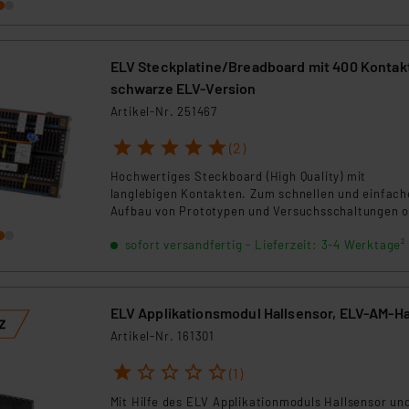
ELV Steckplatine/Breadboard mit 400 Kontak
schwarze ELV-Version
Artikel-Nr. 251467
1
2
3
4
5
(2)
Hochwertiges Steckboard (High Quality) mit
langlebigen Kontakten. Zum schnellen und einfach
Aufbau von Prototypen und Versuchsschaltungen 
Löten. Steckboard/Breadboard in Schwarz.
sofort versandfertig - Lieferzeit: 3-4 Werktage²
ELV Applikationsmodul Hallsensor, ELV-AM-Ha
Artikel-Nr. 161301
1
2
3
4
5
(1)
Mit Hilfe des ELV Applikationmoduls Hallsensor un