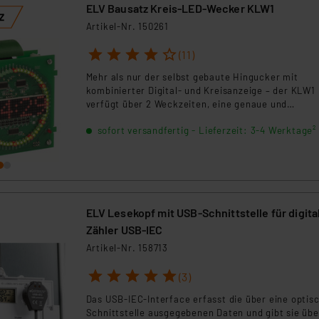
ELV Bausatz Kreis-LED-Wecker KLW1
Artikel-Nr. 150261
1
2
3
4
5
(11)
Mehr als nur der selbst gebaute Hingucker mit
kombinierter Digital- und Kreisanzeige – der KLW1
verfügt über 2 Weckzeiten, eine genaue und
stromausfallsichere Echtzeituhr und Funkuhr-Opti
sofort versandfertig - Lieferzeit: 3-4 Werktage²
HINWEIS: Neue Firmwareversion im Downloadberei
ELV Lesekopf mit USB-Schnittstelle für digita
Zähler USB-IEC
Artikel-Nr. 158713
1
2
3
4
5
(3)
Das USB-IEC-Interface erfasst die über eine optis
Schnittstelle ausgegebenen Daten und gibt sie übe