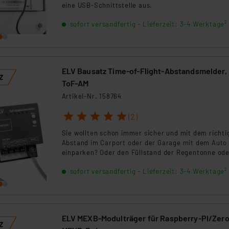
eine USB-Schnittstelle aus.
sofort versandfertig - Lieferzeit: 3-4 Werktage²
ELV Bausatz Time-of-Flight-Abstandsmelder,
ToF-AM
Artikel-Nr. 158764
1
2
3
4
5
(2)
Sie wollten schon immer sicher und mit dem richti
Abstand im Carport oder der Garage mit dem Auto
einparken? Oder den Füllstand der Regentonne ode
eines Futterbehälters messen? Der Bausatz Time-o
sofort versandfertig - Lieferzeit: 3-4 Werktage²
Flight-Abstandsmelder eignet sich genau für diese
Anwendungsfälle, denn er misst digital Entfernung
zwischen 4 cm und 3,60 m.
ELV MEXB-Modulträger für Raspberry-PI/Zero