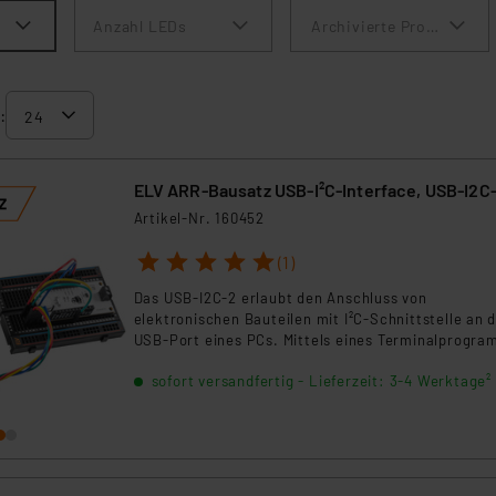
Anzahl LEDs
Archivierte Produkte an
:
ELV ARR-Bausatz USB-I²C-Interface, USB-I2C
Artikel-Nr. 160452
1
2
3
4
5
(1)
Das USB-I2C-2 erlaubt den Anschluss von
elektronischen Bauteilen mit I²C-Schnittstelle an 
USB-Port eines PCs. Mittels eines Terminalprogr
kann das Interface konfiguriert werden und mit de
sofort versandfertig - Lieferzeit: 3-4 Werktage²
angeschlossenen I²C-Bauteilen kommunizieren.