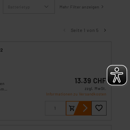
zeigen
Batterietyp
Mehr Filter anzeigen
Seite 1 von 5
-2
13.39 CHF
den
zzgl. MwSt.
amms
Informationen zu Versandkosten
n