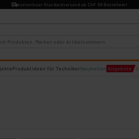
kostenloser Standardversand ab CHF 69 Bestellwert
jekte
Produktideen für Techniker
Neuheiten
Angebote
S