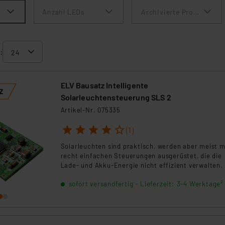
Anzahl LEDs
Archivierte Produkte an
:
ELV Bausatz Intelligente
Solarleuchtensteuerung SLS 2
Artikel-Nr. 075335
1
2
3
4
5
(1)
Solarleuchten sind praktisch, werden aber meist m
recht einfachen Steuerungen ausgerüstet, die die
Lade- und Akku-Energie nicht effizient verwalten.
sofort versandfertig - Lieferzeit: 3-4 Werktage²