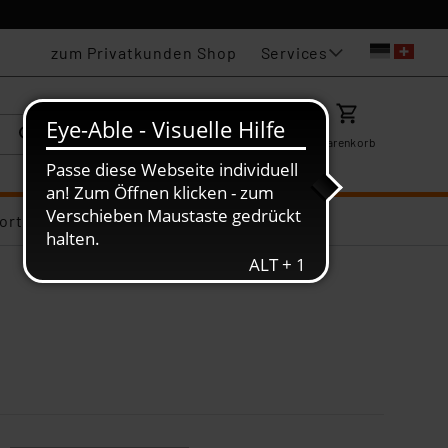
Services
zum Privatkunden Shop
Karriere
Mein ELV
Merkzettel
Warenkorb
ortiments-Deals