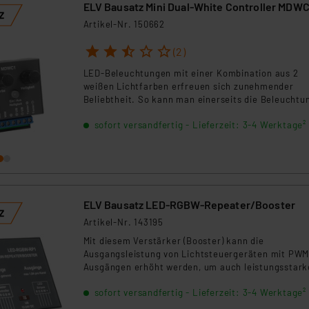
ELV Bausatz Mini Dual-White Controller MDWC
Artikel-Nr. 150662
1
2
3
4
5
(2)
LED-Beleuchtungen mit einer Kombination aus 2
weißen Lichtfarben erfreuen sich zunehmender
Beliebtheit. So kann man einerseits die Beleuchtun
nach momentaner Situation (Arbeiten/Erholen)
sofort versandfertig - Lieferzeit: 3-4 Werktage²
einstellen und andererseits eine fest eingestellte,
individuell aber nicht als angenehm empfundene
Lichtfarbe „ausblenden”. Der Mini-Dual-White-
Controller erlaubt die flexible Einstellung der
Lichtfarbe und zudem das Dimmen von Dual-White
Stripes bzw. einzelner LED-Stripes, die man in eine
ELV Bausatz LED-RGBW-Repeater/Booster
Leuchte kombiniert anordnet.
Artikel-Nr. 143195
Mit diesem Verstärker (Booster) kann die
Ausgangsleistung von Lichtsteuergeräten mit PWM
Ausgängen erhöht werden, um auch leistungsstark
LED-Anordnungen ansteuern zu können.
sofort versandfertig - Lieferzeit: 3-4 Werktage²