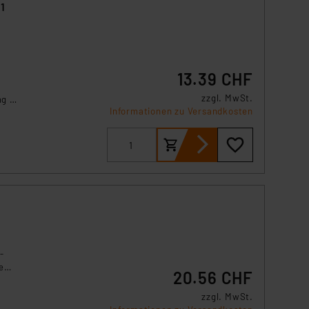
1
13.39 CHF
zzgl. MwSt.
g je
Informationen zu Versandkosten
-
r
-
e
20.56 CHF
zzgl. MwSt.