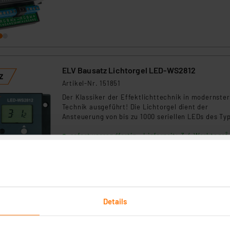
ELV Bausatz Lichtorgel LED-WS2812
Artikel-Nr. 151851
Der Klassiker der Effektlichttechnik in modernster
Technik ausgeführt! Die Lichtorgel dient der
Ansteuerung von bis zu 1000 seriellen LEDs des Ty
WS2812/SK6812 als Stripe oder Matrix. Sie wandel
sofort versandfertig - Lieferzeit: 3-4 Werktage²
Audiosignale in visuelle Effekte wie Lichtorgel ode
VU-Meter um.
Details
ELV Bausatz Interaktives LED-Modul ILM1, 3er