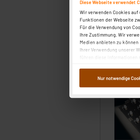
Diese Webseite verwendet C
Wir verwenden Cookies auf u
Funktionen der Webseite zwi
Für die Verwendung von Cook
Ihre Zustimmung. Wir verwen
Medien anbieten zu können u
Ihrer Verwendung unserer We
führen diese Informationen 
im Rahmen Ihrer Nutzung der
dem Speichern und Abrufen 
Nur notwendige Coo
Weiterverarbeitung für die 
Abs.1a DSG-VO) zu. Eine deta
Button „Ablehnen oder Einst
ganz oder teilweise zustimm
anpassen oder widerrufen. 
Auswertung und Analyse bis 
dazu führen, dass die Einst
„Einige Drittanbieter verar