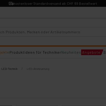
kostenloser Standardversand ab CHF 69 Bestellwert
jekte
Produktideen für Techniker
Neuheiten
Angebote
S
/
LED-Technik
LED-Ansteuerung