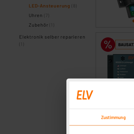
LED-Ansteuerung
(8)
Uhren
(7)
Zubehör
(1)
Elektronik selber reparieren
(1)
Zustimmung