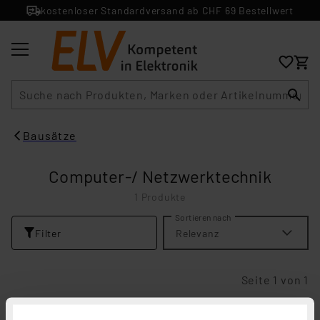
kostenloser Standardversand ab CHF 69 Bestellwert
Suche
Bausätze
Computer-/ Netzwerktechnik
1 Produkte
Sortieren nach
Filter
Relevanz
Seite 1 von 1