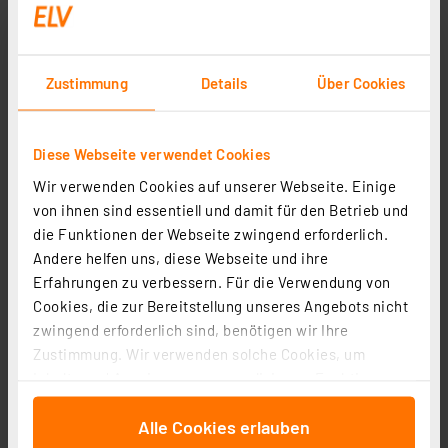
Zustimmung
Details
Über Cookies
Diese Webseite verwendet Cookies
Wir verwenden Cookies auf unserer Webseite. Einige
von ihnen sind essentiell und damit für den Betrieb und
ELV ARR-Bausatz USB-I²C-Interface, USB-I2C-2
die Funktionen der Webseite zwingend erforderlich.
Artikel-Nr. 160452
Andere helfen uns, diese Webseite und ihre
1
2
3
4
5
(1)
Erfahrungen zu verbessern. Für die Verwendung von
Cookies, die zur Bereitstellung unseres Angebots nicht
13.39 CHF
zwingend erforderlich sind, benötigen wir Ihre
zzgl. MwSt.
Zustimmung. Wir verwenden solche Cookies, um
Informationen zu Versandkosten
Inhalte und Anzeigen zu personalisieren, Funktionen
für soziale Medien anbieten zu können und die Zugriffe
Alle Cookies erlauben
auf unsere Website zu analysieren. Außerdem geben