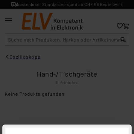
kostenloser Standardversand ab CHF 69 Bestellwert
Suche
Oszilloskope
Hand-/Tischgeräte
0 Produkte
Keine Produkte gefunden