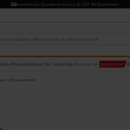
kostenloser Standardversand ab CHF 69 Bestellwert
jekte
Produktideen für Techniker
Neuheiten
Angebote
S
en / LED-Leuchtmittel