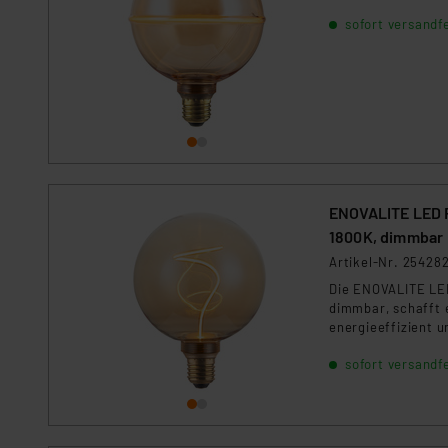
Für die USA besteht kein A
sofort versandfe
Datenschutz nach EU-Standa
Daten in Überwachungsprogr
Unsere Kooperation mit dies
Kommission sowie einer eige
Daten, verbundenen Risiken
Impressum
|
Datenschutzer
ENOVALITE LED F
1800K, dimmbar
Artikel-Nr. 25428
Die ENOVALITE LED
dimmbar, schafft 
energieeffizient un
sofort versandfe