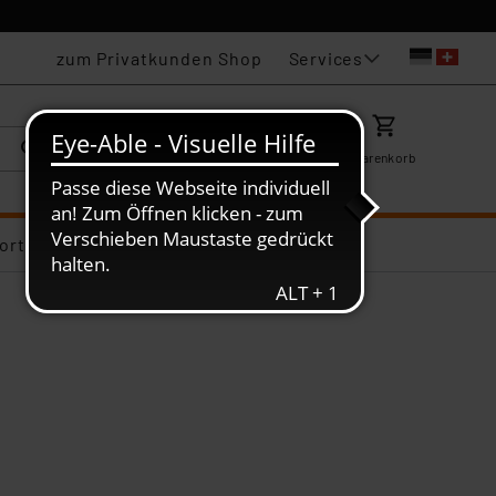
Services
zum Privatkunden Shop
Karriere
Mein ELV
Merkzettel
Warenkorb
ortiments-Deals