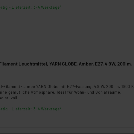
ngemessenheitsbeschluss der EU. Dies bedeutet, dass die USA al
rtig - Lieferzeit: 3-4 Werktage²
rds eingestuft wird. So besteht etwa das Risiko, dass US-Beh
ammen verarbeiten, ohne dass hiergegen Klagemöglichkeiten fü
en Dienstleistern stützt sich auf die Standarddatenschutzklause
nen Beurteilung der mit der Datenübermittlung, insbesondere der
.“
klärung
ilament Leuchtmittel, YARN GLOBE, Amber, E27, 4.9W, 200lm,
2
-Filament-Lampe YARN Globe mit E27-Fassung, 4,9 W, 200 lm, 1800 K
eine gemütliche Atmosphäre. Ideal für Wohn- und Schlafräume,
d stilvoll.
rtig - Lieferzeit: 3-4 Werktage²