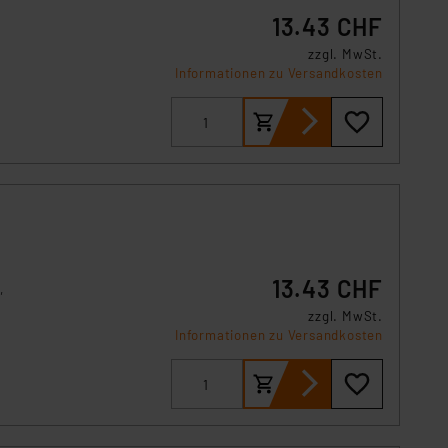
s Land mit unzureichendem
13.43 CHF
örden personenbezogene
r Europäer bestehen.
zzgl. MwSt.
Informationen zu Versandkosten
ln der Europäischen
 Art der übermittelten
13.43 CHF
,
zzgl. MwSt.
Informationen zu Versandkosten