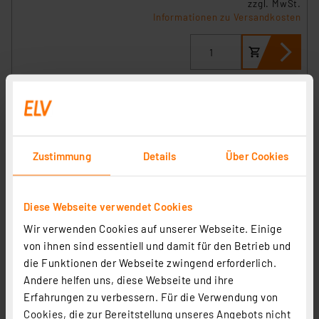
zzgl. MwSt.
Informationen zu Versandkosten
Zustimmung
Details
Über Cookies
Diese Webseite verwendet Cookies
Wir verwenden Cookies auf unserer Webseite. Einige
von ihnen sind essentiell und damit für den Betrieb und
die Funktionen der Webseite zwingend erforderlich.
Homematic IP Smart Home Außenlichtkamera,
Andere helfen uns, diese Webseite und ihre
anthrazit, HmIP-COL-A
Erfahrungen zu verbessern. Für die Verwendung von
Artikel-Nr. 162948
Cookies, die zur Bereitstellung unseres Angebots nicht