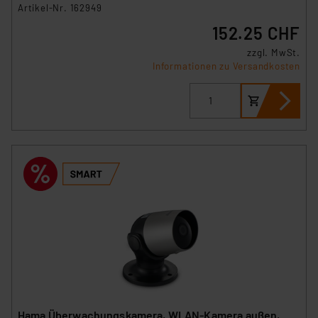
Cookies nach Zweck und Anbieter ist durch Klick auf
Artikel-Nr. 162949
den Button „Ablehnen oder Einstellungen“ abrufbar. Sie
152.25 CHF
können die Verwendung nicht notwendiger Cookies
ablehnen oder ihr ganz oder teilweise zustimmen. Ihre
zzgl. MwSt.
Informationen zu Versandkosten
erteilte Zustimmung können Sie jederzeit unter dem
Link „Cookie Einstellungen“ anpassen oder widerrufen.
Die Rechtmäßigkeit der Speicherung, Abrufung und
Weiterverarbeitung dieser Daten zur Auswertung und
Analyse bis zum Zeitpunkt des Widerrufs bleibt hiervon
unberührt. Ihre Browser-Einstellungen können dazu
führen, dass die Einstellungen nicht längerfristig
gespeichert werden und dieses Banner erneut
angezeigt wird.
„Einige Drittanbieter verarbeiten personenbezogene
Daten in den USA. Ihre Einwilligung zur Einbindung von
Cookies dieser Drittanbieter umfasst daher ggf. auch
die Verarbeitung Ihrer Daten in den USA gemäß Art. 49
(1) lit. a DSGVO. Nähere Infos zu diesen Drittanbietern
Hama Überwachungskamera, WLAN-Kamera außen,