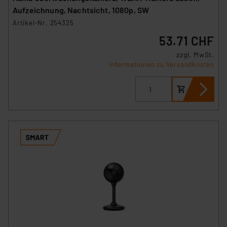
und zu der jeweiligen Datenübermittlung erhalten Sie in
Aufzeichnung, Nachtsicht, 1080p, SW
der Datenschutzerklärung. Für die USA besteht kein
Artikel-Nr. 254325
Angemessenheitsbeschluss der EU. Dies bedeutet,
53.71 CHF
dass die USA als Land mit unzureichendem
Datenschutz nach EU-Standards eingestuft wird. So
zzgl. MwSt.
Informationen zu Versandkosten
besteht etwa das Risiko, dass US-Behörden
personenbezogene Daten in
Überwachungsprogrammen verarbeiten, ohne dass
hiergegen Klagemöglichkeiten für Europäer bestehen.
Unsere Kooperation mit diesen Dienstleistern stützt
sich auf die Standarddatenschutzklauseln der
Europäischen Kommission sowie einer eigenen
Beurteilung der mit der Datenübermittlung,
insbesondere der Art der übermittelten Daten,
verbundenen Risiken.“
Impressum
|
Datenschutzerklärung