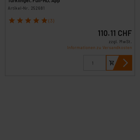
Türklingel, Full-HD, App
Artikel-Nr. 252681
1
2
3
4
5
(3)
110.11 CHF
zzgl. MwSt.
Informationen zu Versandkosten