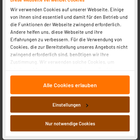
Wir verwenden Cookies auf unserer Webseite. Einige
von ihnen sind essentiell und damit für den Betrieb und
die Funktionen der Webseite zwingend erforderlich.
Andere helfen uns, diese Webseite und ihre
Erfahrungen zu verbessern. Für die Verwendung von
Cookies, die zur Bereitstellung unseres Angebots nicht
zwingend erforderlich sind, benötigen wir Ihre
Zustimmung. Wir verwenden solche Cookies, um
Inhalte und Anzeigen zu personalisieren, Funktionen
für soziale Medien anbieten zu können und die Zugriffe
Alle Cookies erlauben
auf unsere Website zu analysieren. Außerdem geben
wir Informationen zu Ihrer Verwendung unserer Website
EZVIZ Smart Home Video-Türkommunikationssystem,
an unsere Partner für soziale Medien, Werbung und
WLAN, 7", Touch, Nachtsicht, RFID, Klingel, Keypad,
Einstellungen
Analysen weiter. Unsere Partner führen diese
TP7
Artikel-Nr. 258254
Informationen möglicherweise mit weiteren Daten
417.97 CHF
zusammen, die Sie ihnen bereitgestellt haben oder die
Nur notwendige Cookies
sie im Rahmen Ihrer Nutzung der Dienste gesammelt
zzgl. MwSt.
haben. Indem Sie auf „Alle akzeptieren“ klicken,
Informationen zu Versandkosten