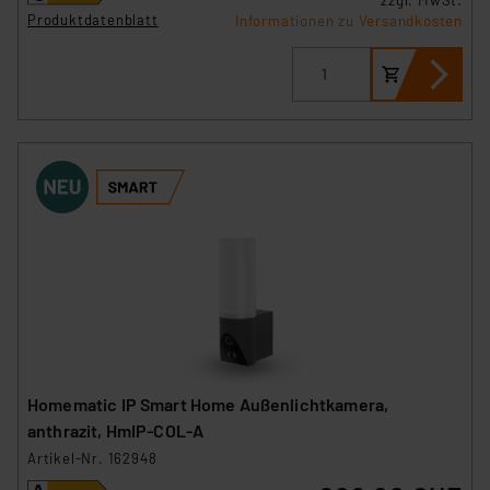
Beurteilung der mit der Datenübermittlung,
Produktdatenblatt
Informationen zu Versandkosten
insbesondere der Art der übermittelten Daten,
verbundenen Risiken.“
Impressum
|
Datenschutzerklärung
Homematic IP Smart Home Außenlichtkamera,
anthrazit, HmIP-COL-A
Artikel-Nr. 162948