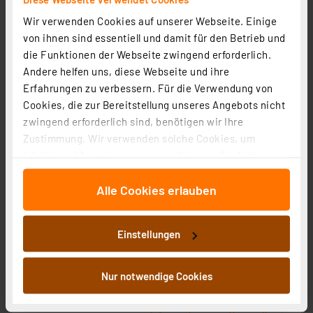
Wir verwenden Cookies auf unserer Webseite. Einige
von ihnen sind essentiell und damit für den Betrieb und
die Funktionen der Webseite zwingend erforderlich.
Andere helfen uns, diese Webseite und ihre
Erfahrungen zu verbessern. Für die Verwendung von
Cookies, die zur Bereitstellung unseres Angebots nicht
zwingend erforderlich sind, benötigen wir Ihre
Zustimmung. Wir verwenden solche Cookies, um
Inhalte und Anzeigen zu personalisieren, Funktionen
für soziale Medien anbieten zu können und die Zugriffe
Alle Cookies erlauben
auf unsere Website zu analysieren. Außerdem geben
wir Informationen zu Ihrer Verwendung unserer Website
an unsere Partner für soziale Medien, Werbung und
Einstellungen
Analysen weiter. Unsere Partner führen diese
Homematic IP Smart Home Außenkamera, HmIP-CO
Informationen möglicherweise mit weiteren Daten
Artikel-Nr. 162943
zusammen, die Sie ihnen bereitgestellt haben oder die
Nur notwendige Cookies
152.25 CHF
sie im Rahmen Ihrer Nutzung der Dienste gesammelt
zzgl. MwSt.
haben. Indem Sie auf „Alle akzeptieren“ klicken,