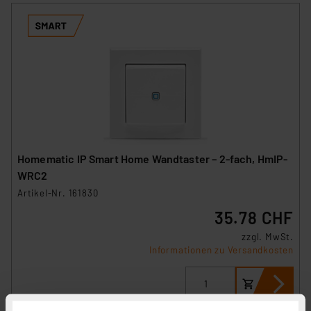
Homematic IP Smart Home Wandtaster – 2-fach, HmIP-
WRC2
Artikel-Nr. 161830
35.78 CHF
zzgl. MwSt.
Informationen zu Versandkosten