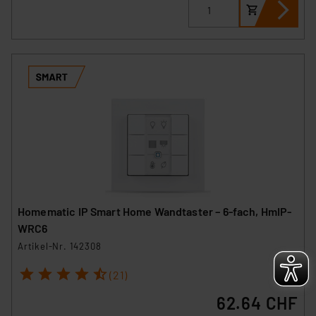
personenbezogene Daten in
Überwachungsprogrammen verarbeiten, ohne dass
hiergegen Klagemöglichkeiten für Europäer bestehen.
Unsere Kooperation mit diesen Dienstleistern stützt
sich auf die Standarddatenschutzklauseln der
Europäischen Kommission sowie einer eigenen
Beurteilung der mit der Datenübermittlung,
insbesondere der Art der übermittelten Daten,
verbundenen Risiken.“
Impressum
|
Datenschutzerklärung
Homematic IP Smart Home Wandtaster – 6-fach, HmIP-
WRC6
Artikel-Nr. 142308
1
2
3
4
5
(21)
62.64 CHF