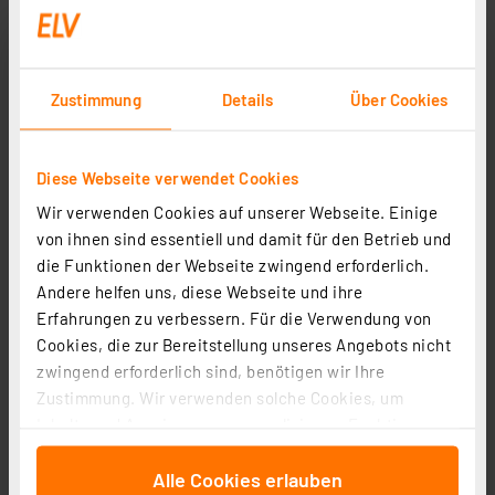
Zustimmung
Details
Über Cookies
Diese Webseite verwendet Cookies
Wir verwenden Cookies auf unserer Webseite. Einige
von ihnen sind essentiell und damit für den Betrieb und
die Funktionen der Webseite zwingend erforderlich.
Homematic IP Smart Home Wandtaster – 6-fach, 230 V,
Andere helfen uns, diese Webseite und ihre
HmIP-WRC6-230
Erfahrungen zu verbessern. Für die Verwendung von
Artikel-Nr. 162015
Cookies, die zur Bereitstellung unseres Angebots nicht
80.55 CHF
zwingend erforderlich sind, benötigen wir Ihre
Zustimmung. Wir verwenden solche Cookies, um
zzgl. MwSt.
Informationen zu Versandkosten
Inhalte und Anzeigen zu personalisieren, Funktionen
für soziale Medien anbieten zu können und die Zugriffe
Alle Cookies erlauben
auf unsere Website zu analysieren. Außerdem geben