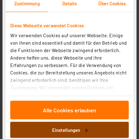
Zustimmung
Details
Über Cookies
Diese Webseite verwendet Cookies
Wir verwenden Cookies auf unserer Webseite. Einige
Homematic IP Smart Home
von ihnen sind essentiell und damit für den Betrieb und
Schlüsselbundfernbedienung – Zutritt, HmIP-KRCK
die Funktionen der Webseite zwingend erforderlich.
Artikel-Nr. 142561
Andere helfen uns, diese Webseite und ihre
Erfahrungen zu verbessern. Für die Verwendung von
1
2
3
4
5
(6)
Cookies, die zur Bereitstellung unseres Angebots nicht
35.78 CHF
zwingend erforderlich sind, benötigen wir Ihre
Zustimmung. Wir verwenden solche Cookies, um
zzgl. MwSt.
Informationen zu Versandkosten
Inhalte und Anzeigen zu personalisieren, Funktionen
für soziale Medien anbieten zu können und die Zugriffe
Alle Cookies erlauben
auf unsere Website zu analysieren. Außerdem geben
wir Informationen zu Ihrer Verwendung unserer Website
an unsere Partner für soziale Medien, Werbung und
Einstellungen
Analysen weiter. Unsere Partner führen diese