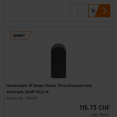
Daten in den USA. Ihre Einwilligung zur Einbindung von
Cookies dieser Drittanbieter umfasst daher ggf. auch
die Verarbeitung Ihrer Daten in den USA gemäß Art. 49
(1) lit. a DSGVO. Nähere Infos zu diesen Drittanbietern
und zu der jeweiligen Datenübermittlung erhalten Sie in
der Datenschutzerklärung. Für die USA besteht kein
Angemessenheitsbeschluss der EU. Dies bedeutet,
dass die USA als Land mit unzureichendem
Datenschutz nach EU-Standards eingestuft wird. So
besteht etwa das Risiko, dass US-Behörden
personenbezogene Daten in
Überwachungsprogrammen verarbeiten, ohne dass
hiergegen Klagemöglichkeiten für Europäer bestehen.
Unsere Kooperation mit diesen Dienstleistern stützt
Homematic IP Smart Home Türschlossantrieb,
sich auf die Standarddatenschutzklauseln der
anthrazit, HmIP-DLD-A
Europäischen Kommission sowie einer eigenen
Artikel-Nr. 160555
Beurteilung der mit der Datenübermittlung,
115.73 CHF
insbesondere der Art der übermittelten Daten,
verbundenen Risiken.“
zzgl. MwSt.