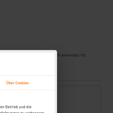
rale CCU2 oder ELV Homematic Funkmodul für
Über Cookies
en Betrieb und die
Erfahrungen zu verbessern.