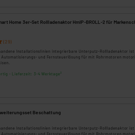
ngemessenheitsbeschluss der EU. Dies bedeutet, dass die USA al
rds eingestuft wird. So besteht etwa das Risiko, dass US-Beh
ammen verarbeiten, ohne dass hiergegen Klagemöglichkeiten fü
art Home 3er-Set Rollladenaktor HmIP-BROLL-2 für Markensc
en Dienstleistern stützt sich auf die Standarddatenschutzklause
nen Beurteilung der mit der Datenübermittlung, insbesondere der
.“
(29)
handene Installationslinien integrierbare Unterputz-Rollladenaktor ist
klärung
ge Automatisierungs- und Fernsteuerlösung für mit Rohrmotoren motori
kisen.
rtig - Lieferzeit: 3-4 Werktage²
rweiterungsset Beschattung
7
handene Installationslinien integrierbare Unterputz-Rollladenaktor ist
ge Automatisierungs- und Fernsteuerlösung für mit Rohrmotoren motori