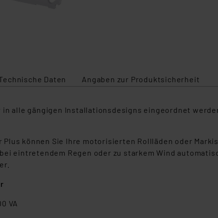
Technische Daten
Angaben zur Produktsicherheit
in alle gängigen Installationsdesigns eingeordnet werden
lus können Sie Ihre motorisierten Rollläden oder Markise
bei eintretendem Regen oder zu starkem Wind automatisch 
er.
r
00 VA