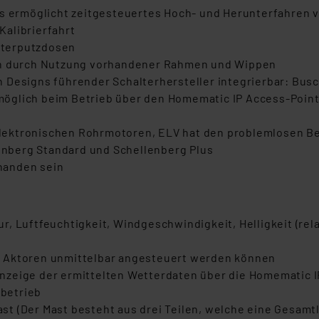
ls ermöglicht zeitgesteuertes Hoch- und Herunterfahren 
alibrierfahrt
nterputzdosen
ien durch Nutzung vorhandener Rahmen und Wippen
 Designs führender Schalterhersteller integrierbar: Busc
öglich beim Betrieb über den Homematic IP Access-Point
lektronischen Rohrmotoren, ELV hat den problemlosen B
lenberg Standard und Schellenberg Plus
rhanden sein
r, Luftfeuchtigkeit, Windgeschwindigkeit, Helligkeit (re
e Aktoren unmittelbar angesteuert werden können
nzeige der ermittelten Wetterdaten über die Homematic 
ebetrieb
st (Der Mast besteht aus drei Teilen, welche eine Gesam