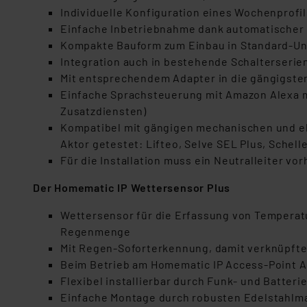
Individuelle Konfiguration eines Wochenprofi
Einfache Inbetriebnahme dank automatischer K
Kompakte Bauform zum Einbau in Standard-U
Integration auch in bestehende Schalterser
Mit entsprechendem Adapter in die gängigsten
Einfache Sprachsteuerung mit Amazon Alexa m
Zusatzdiensten)
Kompatibel mit gängigen mechanischen und e
Aktor getestet: Lifteo, Selve SEL Plus, Schel
Für die Installation muss ein Neutralleiter vo
Der Homematic IP Wettersensor Plus
Wettersensor für die Erfassung von Temperatu
Regenmenge
Mit Regen-Soforterkennung, damit verknüpft
Beim Betrieb am Homematic IP Access-Point A
Flexibel installierbar durch Funk- und Batteri
Einfache Montage durch robusten Edelstahlma