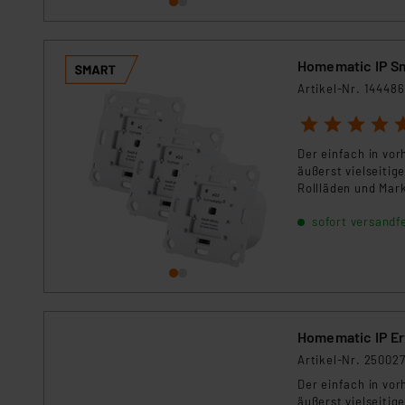
Für die USA besteht kein A
Datenschutz nach EU-Standa
Daten in Überwachungsprogr
Homematic IP Sm
Unsere Kooperation mit dies
Artikel-Nr. 144486
Kommission sowie einer eige
Daten, verbundenen Risiken
1
2
3
4
5
Der einfach in vor
Impressum
|
Datenschutzer
äußerst vielseiti
Rollläden und Mar
sofort versandfe
Homematic IP E
Artikel-Nr. 25002
Der einfach in vor
äußerst vielseiti