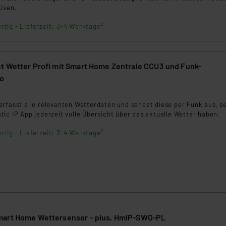
kisen.
rtig - Lieferzeit: 3-4 Werktage²
t Wetter Profi mit Smart Home Zentrale CCU3 und Funk-
ro
7
erfasst alle relevanten Wetterdaten und sendet diese per Funk aus, s
ic IP App jederzeit volle Übersicht über das aktuelle Wetter haben.
rtig - Lieferzeit: 3-4 Werktage²
mart Home Wettersensor – plus, HmIP-SWO-PL