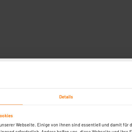
cess-Point, Homematic IP Zentrale CCU3, Homematic-Zent
Details
mart Home Wettersensor – pro, HmIP-SWO-PR
ookies
nserer Webseite. Einige von ihnen sind essentiell und damit für d
(15)
ngend erforderlich. Andere helfen uns, diese Webseite und ihre 