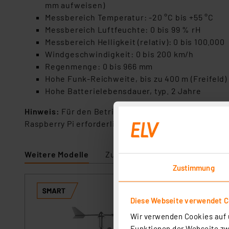
mm aufweisen)
Messbereich Temperatur: -20 °C bis +55 °C
Messbereich Luftfeuchte: 0 bis 99 % rH
Messbereich Helligkeit (relativ): 0 bis 100.000
Windgeschwindigkeit: 0 bis 200 km/h
Regenmenge: 0 bis 966 mm
Hohe Funk-Reichweite, bis zu 400 m (Freifeld)
Hohe Batterielebensdauer, typ. 2 Jahre
Hinweis:
Für den Betrieb ist ein Homematic IP Ac
Raspberry Pi erforderlich.
Weitere Modelle
Zubehör
Zustimmung
Homematic IP S
Diese Webseite verwendet C
Artikel-Nr. 151821
Wir verwenden Cookies auf u
1
2
3
4
5
Funktionen der Webseite zwi