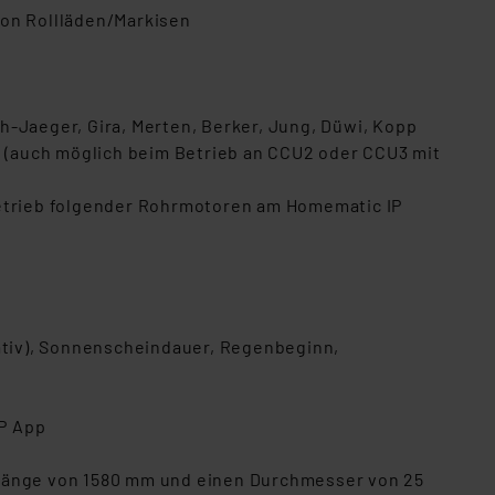
von Rollläden/Markisen
h-Jaeger, Gira, Merten, Berker, Jung, Düwi, Kopp
 (auch möglich beim Betrieb an CCU2 oder CCU3 mit
etrieb folgender Rohrmotoren am Homematic IP
lativ), Sonnenscheindauer, Regenbeginn,
IP App
tlänge von 1580 mm und einen Durchmesser von 25