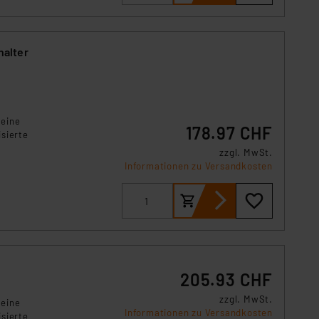
s Land mit unzureichendem
örden personenbezogene
r Europäer bestehen.
halter
ln der Europäischen
 Art der übermittelten
 eine
178.97 CHF
sierte
zzgl. MwSt.
Informationen zu Versandkosten
205.93 CHF
zzgl. MwSt.
 eine
Informationen zu Versandkosten
sierte