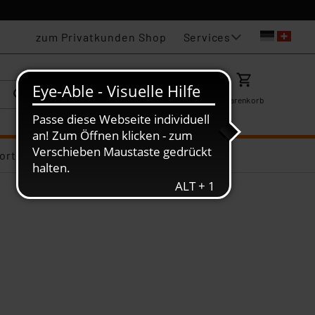
Services
zum Privatkunden Shop
Karriere
Mein ELV
Merkzettel
Warenkorb
ortiments-Deals