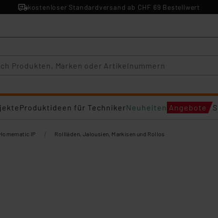
kostenloser Standardversand ab CHF 69 Bestellwert
jekte
Produktideen für Techniker
Neuheiten
Angebote
S
/
Homematic IP
Rollläden, Jalousien, Markisen und Rollos