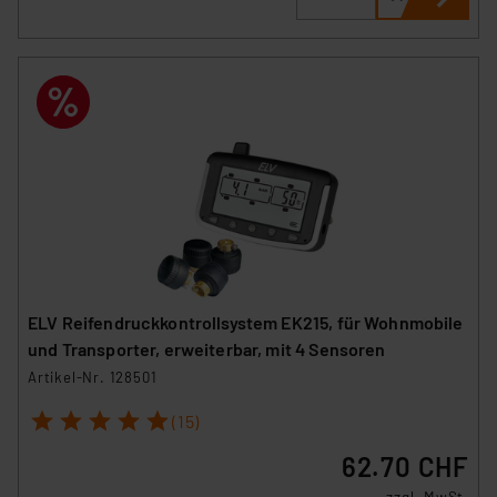
ELV Reifendruckkontrollsystem EK215, für Wohnmobile
und Transporter, erweiterbar, mit 4 Sensoren
Artikel-Nr. 128501
1
2
3
4
5
(15)
62.70 CHF
zzgl. MwSt.