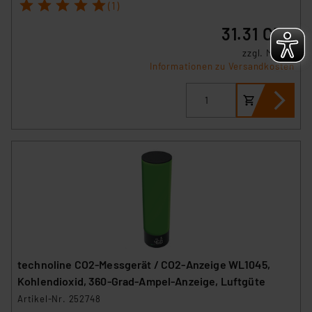
1
2
3
4
5
(1)
31.31 CHF
zzgl. MwSt.
Informationen zu Versandkosten
technoline CO2-Messgerät / CO2-Anzeige WL1045,
Kohlendioxid, 360-Grad-Ampel-Anzeige, Luftgüte
Artikel-Nr. 252748