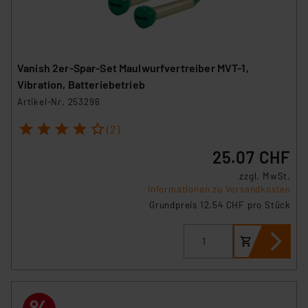
(1) lit. a DSGVO. Nähere Infos zu diesen Drittanbietern
und zu der jeweiligen Datenübermittlung erhalten Sie in
der Datenschutzerklärung. Für die USA besteht kein
Angemessenheitsbeschluss der EU. Dies bedeutet,
Vanish 2er-Spar-Set Maulwurfvertreiber MVT-1,
dass die USA als Land mit unzureichendem
Vibration, Batteriebetrieb
Datenschutz nach EU-Standards eingestuft wird. So
Artikel-Nr. 253296
besteht etwa das Risiko, dass US-Behörden
personenbezogene Daten in
1
2
3
4
5
(2)
Überwachungsprogrammen verarbeiten, ohne dass
25.07 CHF
hiergegen Klagemöglichkeiten für Europäer bestehen.
Unsere Kooperation mit diesen Dienstleistern stützt
zzgl. MwSt.
Informationen zu Versandkosten
sich auf die Standarddatenschutzklauseln der
Grundpreis 12.54 CHF pro Stück
Europäischen Kommission sowie einer eigenen
Beurteilung der mit der Datenübermittlung,
insbesondere der Art der übermittelten Daten,
verbundenen Risiken.“
Impressum
|
Datenschutzerklärung