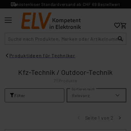
kostenloser Standardversand ab CHF 69 Bestellwert
Suche
Produktideen für Techniker
Kfz-Technik / Outdoor-Technik
71 Produkte
Sortieren nach
Filter
Relevanz
Seite 1 von 2