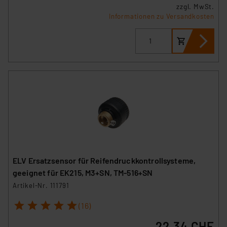
zzgl. MwSt.
Informationen zu Versandkosten
ELV Ersatzsensor für Reifendruckkontrollsysteme,
geeignet für EK215, M3+SN, TM-516+SN
Artikel-Nr. 111791
1
2
3
4
5
(16)
22.34 CHF