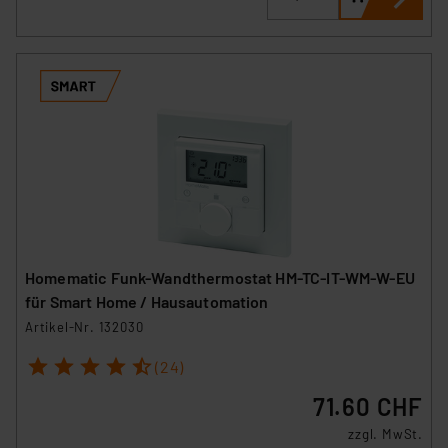
Homematic Funk-Wandthermostat HM-TC-IT-WM-W-EU
für Smart Home / Hausautomation
Artikel-Nr. 132030
1
2
3
4
5
(24)
71.60 CHF
zzgl. MwSt.