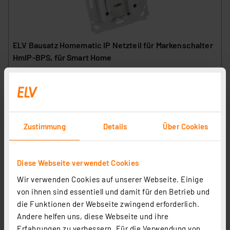
ELV Bausatz Homematic IP Netzteil für Markenschalter
HmIP-BPS, für Smart Home
Artikel-Nr. 143484
1
2
3
4
5
(11)
26.82 CHF
Zustimmung
Details
Über Cookies
zzgl. MwSt.
Informationen zu Versandkosten
Diese Webseite verwendet Cookies
Wir verwenden Cookies auf unserer Webseite. Einige
von ihnen sind essentiell und damit für den Betrieb und
die Funktionen der Webseite zwingend erforderlich.
Andere helfen uns, diese Webseite und ihre
Erfahrungen zu verbessern. Für die Verwendung von