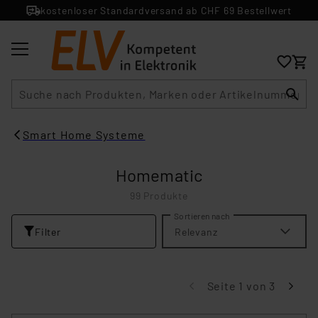
kostenloser Standardversand ab CHF 69 Bestellwert
Suche
Smart Home Systeme
Homematic
99 Produkte
Sortieren nach
Filter
Relevanz
Seite 1 von 3