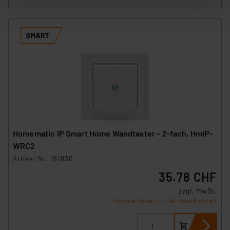
Informationen auf Ihrem gerät (§25 Abs.1 TTDSG) sowie
der anschließenden Weiterverarbeitung für die
nachfolgend dargestellten bzw. die von Ihnen
ausgewählten Verarbeitungszwecke (Art. 6 Abs.1a DSG-
VO) zu. Eine detaillierte Auflistung der einzelnen
Cookies nach Zweck und Anbieter ist durch Klick auf
den Button „Ablehnen oder Einstellungen“ abrufbar. Sie
können die Verwendung nicht notwendiger Cookies
ablehnen oder ihr ganz oder teilweise zustimmen. Ihre
erteilte Zustimmung können Sie jederzeit unter dem
Link „Cookie Einstellungen“ anpassen oder widerrufen.
Homematic IP Smart Home Wandtaster – 2-fach, HmIP-
Die Rechtmäßigkeit der Speicherung, Abrufung und
WRC2
Weiterverarbeitung dieser Daten zur Auswertung und
Artikel-Nr. 161830
Analyse bis zum Zeitpunkt des Widerrufs bleibt hiervon
35.78 CHF
unberührt. Ihre Browser-Einstellungen können dazu
führen, dass die Einstellungen nicht längerfristig
zzgl. MwSt.
gespeichert werden und dieses Banner erneut
Informationen zu Versandkosten
angezeigt wird.