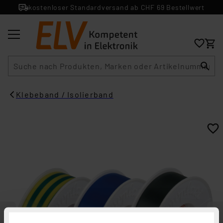
kostenloser Standardversand ab CHF 69 Bestellwert
Suche
Klebeband / Isolierband