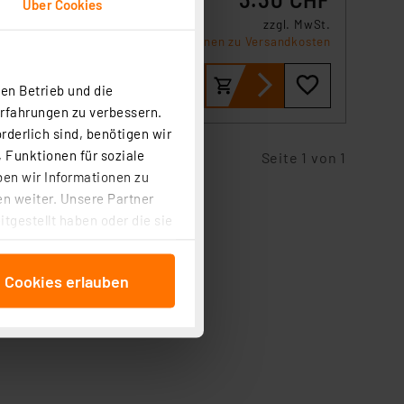
Über Cookies
zzgl. MwSt.
g
Informationen zu Versandkosten
en Betrieb und die
Erfahrungen zu verbessern.
rderlich sind, benötigen wir
 Funktionen für soziale
Seite 1 von 1
ben wir Informationen zu
n weiter. Unsere Partner
tgestellt haben oder die sie
cken, stimmen Sie sowohl
anschließenden
e Cookies erlauben
beitungszwecke (Art. 6
 ist durch Klick auf den
 Cookies ablehnen oder ihr
 „Cookie Einstellungen“
tung dieser Daten zur
ser-Einstellungen können