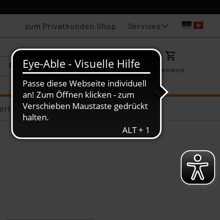
Services
zum Privatkunden Shop
Karriere
Mein ELV
Merkzettel
Warenkorb
ortiments-Deals