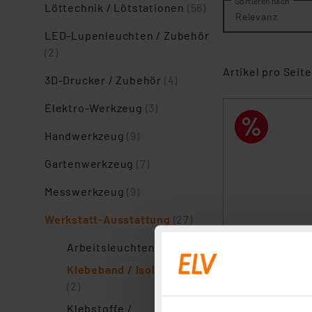
Sortieren nach
Löttechnik / Lötstationen
(56)
Relevanz
LED-Lupenleuchten / Zubehör
(2)
Artikel pro Seite
3D-Drucker / Zubehör
(4)
Elektro-Werkzeug
(3)
Handwerkzeug
(9)
Gartenwerkzeug
(7)
Messwerkzeug
(9)
Werkstatt-Ausstattung
(27)
Arbeitsleuchten
(7)
Klebeband / Isolierband
(2)
Klebstoffe /