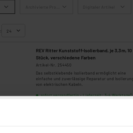
Archivierte Produkte anzeigen
Digitaler Artikel
:
REV Ritter Kunststoff-Isolierband, je 3,3m, 10
Stück, verschiedene Farben
Artikel-Nr. 254450
Das selbstklebende Isolierband ermöglicht eine
einfache und zuverlässige Reparatur und Isolierun
von elektrischen Kabeln.
sofort versandfertig - Lieferzeit: 3-4 Werktage²
REV Ritter Kunststoff-Isolierband, je 10 m, 3
Stück, verschiedene Farben
Artikel-Nr. 254451