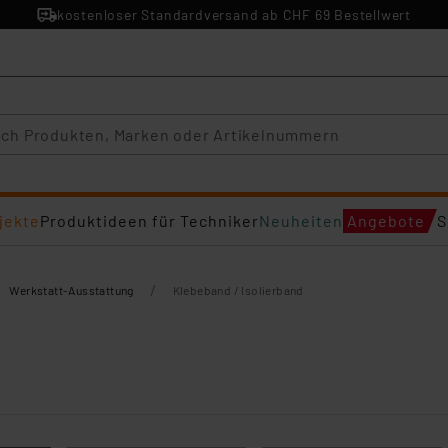
kostenloser Standardversand ab CHF 69 Bestellwert
jekte
Produktideen für Techniker
Neuheiten
Angebote
S
/
Werkstatt-Ausstattung
Klebeband / Isolierband