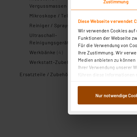
Zustimmung
Vergussmassen
(5)
Mikroskope / Teleskope
(2)
Diese Webseite verwendet C
Reiniger / Sprays
(2)
Wir verwenden Cookies auf u
Ultraschall-
Funktionen der Webseite zwi
Reinigungsgeräte
(1)
Für die Verwendung von Cook
Werkbänke
(4)
Ihre Zustimmung. Wir verwen
Artikel pro Seite
Medien anbieten zu können u
Werkstatt-Zubehör
(3)
Ihrer Verwendung unserer We
Ersatzteile / Zubehör
(21)
führen diese Informationen 
im Rahmen Ihrer Nutzung der
dem Speichern und Abrufen 
Nur notwendige Coo
Weiterverarbeitung für die 
Abs.1a DSG-VO) zu. Eine deta
Button „Ablehnen oder Einst
ganz oder teilweise zustimm
anpassen oder widerrufen. 
Auswertung und Analyse bis 