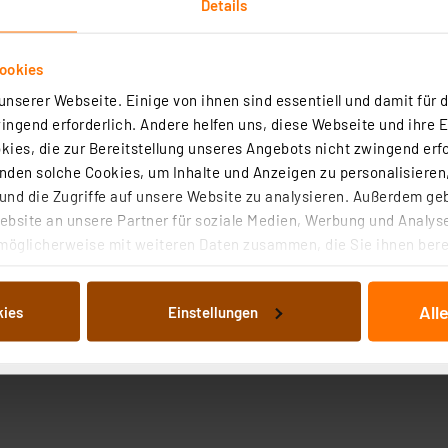
Details
Das selbstklebende Isolierband ermöglicht eine
einfache und zuverlässige Reparatur und Isolierun
von elektrischen Kabeln.
ookies
nserer Webseite. Einige von ihnen sind essentiell und damit für d
sofort versandfertig - Lieferzeit: 3-4 Werktage²
ngend erforderlich. Andere helfen uns, diese Webseite und ihre 
ies, die zur Bereitstellung unseres Angebots nicht zwingend erfo
den solche Cookies, um Inhalte und Anzeigen zu personalisieren,
:
nd die Zugriffe auf unsere Website zu analysieren. Außerdem ge
bsite an unsere Partner für soziale Medien, Werbung und Analyse
möglicherweise mit weiteren Daten zusammen, die Sie ihnen berei
 Dienste gesammelt haben. Indem Sie auf „Alle akzeptieren“ kli
von Informationen auf Ihrem gerät (§25 Abs.1 TTDSG) sowie der 
All
kies
Einstellungen
nachfolgend dargestellten bzw. die von Ihnen ausgewählten Verar
illierte Auflistung der einzelnen Cookies nach Zweck und Anbieter
ellungen“ abrufbar. Sie können die Verwendung nicht notwendiger
en. Ihre erteilte Zustimmung können Sie jederzeit unter dem Link
Die Rechtmäßigkeit der Speicherung, Abrufung und Weiterverarbei
zum Zeitpunkt des Widerrufs bleibt hiervon unberührt. Ihre Brow