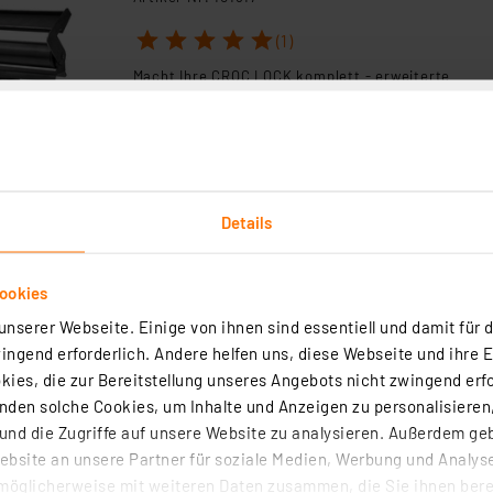
1
2
3
4
5
(1)
Macht Ihre CROC LOCK komplett - erweiterte
Auflagefläche, höhenverstellbarer Gleit- und
Rollenführungen und sichere Klemmung auch für
unebene Gegenstände.
sofort versandfertig - Lieferzeit: 3-4 Werktage²
Details
Batavia 2er-Set Rohrspannbacken für Werkb
CROC LOCK
ookies
Artikel-Nr. 109908
nserer Webseite. Einige von ihnen sind essentiell und damit für d
ngend erforderlich. Andere helfen uns, diese Webseite und ihre 
1
2
3
4
5
(1)
ies, die zur Bereitstellung unseres Angebots nicht zwingend erfo
den solche Cookies, um Inhalte und Anzeigen zu personalisieren,
sofort versandfertig - Lieferzeit: 3-4 Werktage²
nd die Zugriffe auf unsere Website zu analysieren. Außerdem ge
bsite an unsere Partner für soziale Medien, Werbung und Analyse
möglicherweise mit weiteren Daten zusammen, die Sie ihnen berei