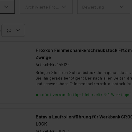
Archivierte Produkte anzeigen
Bewertung
:
Proxxon Feinmechanikerschraubstock FMZ m
Zwinge
Artikel-Nr. 145122
Bringen Sie Ihren Schraubstock doch genau da an,
Sie ihn gerade benötigen! Der nach allen Seiten dr
und schwenkbare Feinmechanikerschraubstock ist
schnell überall einsetzbar und hält auch kleine
sofort versandfertig - Lieferzeit: 3-4 Werktage²
Werkstücke sicher und präzise.
Batavia Laufrollenführung für Werkbank CRO
LOCK
Artikel-Nr. 101917