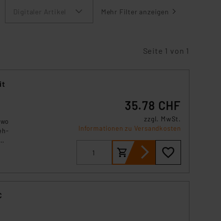
Digitaler Artikel
Mehr Filter anzeigen
Seite 1 von 1
it
35.78 CHF
zzgl. MwSt.
 wo
Informationen zu Versandkosten
eh-
C