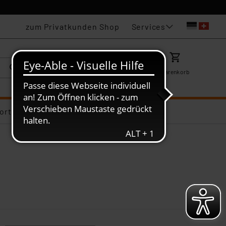
Services
zum Privatkunden Shop
Karriere
Mein ELV
Merkzettel
Warenkorb
ortiments-Deals