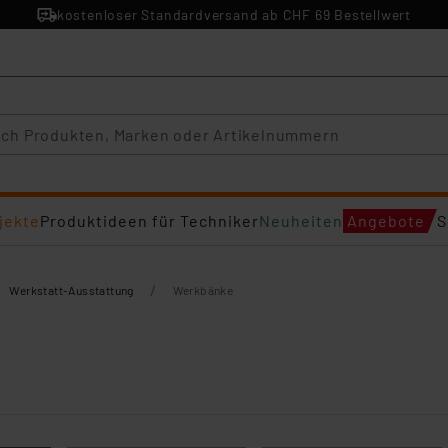
kostenloser Standardversand ab CHF 69 Bestellwert
jekte
Produktideen für Techniker
Neuheiten
Angebote
S
/
Werkstatt-Ausstattung
Werkbänke