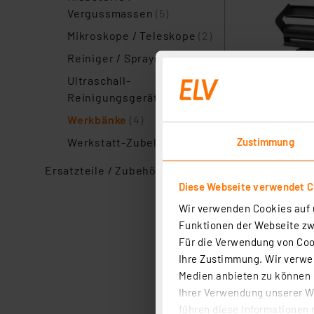
Vergussmassen
(5)
Mikroskope / Teleskope
(2)
Reiniger / Sprays
(2)
Ultraschall-
Reinigungsgeräte
(1)
Werkbänke
(4)
Zustimmung
Werkstatt-Zubehör
(3)
Ersatzteile / Zubehör
(21)
Diese Webseite verwendet C
Wir verwenden Cookies auf u
Funktionen der Webseite zwi
Für die Verwendung von Cook
Ihre Zustimmung. Wir verwen
Medien anbieten zu können u
Ihrer Verwendung unserer We
führen diese Informationen 