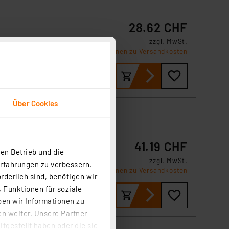
28.62 CHF
zzgl. MwSt.
Informationen zu Versandkosten
Über Cookies
ank
41.19 CHF
en Betrieb und die
zzgl. MwSt.
Erfahrungen zu verbessern.
Informationen zu Versandkosten
rderlich sind, benötigen wir
 Funktionen für soziale
ben wir Informationen zu
n weiter. Unsere Partner
tgestellt haben oder die sie