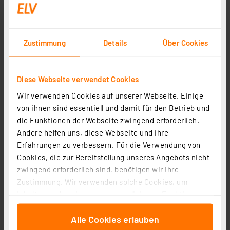
Zustimmung
Details
Über Cookies
Co Print Multifilament-Modul, Nachrüstung von FFF-3D-
Diese Webseite verwendet Cookies
Druckern, 7 Filamentslots
Wir verwenden Cookies auf unserer Webseite. Einige
Artikel-Nr. 253726
von ihnen sind essentiell und damit für den Betrieb und
449.55 CHF
die Funktionen der Webseite zwingend erforderlich.
Andere helfen uns, diese Webseite und ihre
zzgl. MwSt.
Erfahrungen zu verbessern. Für die Verwendung von
Informationen zu Versandkosten
Cookies, die zur Bereitstellung unseres Angebots nicht
zwingend erforderlich sind, benötigen wir Ihre
Zustimmung. Wir verwenden solche Cookies, um
Inhalte und Anzeigen zu personalisieren, Funktionen
Seite 1 von 1
für soziale Medien anbieten zu können und die Zugriffe
Alle Cookies erlauben
auf unsere Website zu analysieren. Außerdem geben