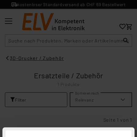
kostenloser Standardversand ab CHF 69 Bestellwert
Suche
3D-Drucker / Zubehör
Ersatzteile / Zubehör
1 Produkte
Sortieren nach
Filter
Relevanz
Seite 1 von 1