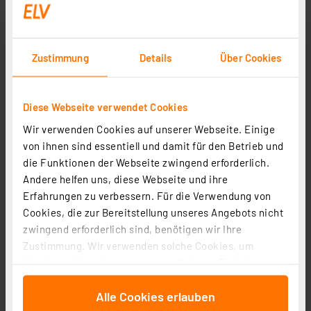
Zustimmung
Details
Über Cookies
Diese Webseite verwendet Cookies
Wir verwenden Cookies auf unserer Webseite. Einige
von ihnen sind essentiell und damit für den Betrieb und
Eltako Installationsschütz XR12-400-230V
die Funktionen der Webseite zwingend erforderlich.
Artikel-Nr. 250730
Andere helfen uns, diese Webseite und ihre
31.31 CHF
Erfahrungen zu verbessern. Für die Verwendung von
zzgl. MwSt.
Cookies, die zur Bereitstellung unseres Angebots nicht
Informationen zu Versandkosten
zwingend erforderlich sind, benötigen wir Ihre
Zustimmung. Wir verwenden solche Cookies, um
Inhalte und Anzeigen zu personalisieren, Funktionen
für soziale Medien anbieten zu können und die Zugriffe
Alle Cookies erlauben
auf unsere Website zu analysieren. Außerdem geben
Seite 1 von 1