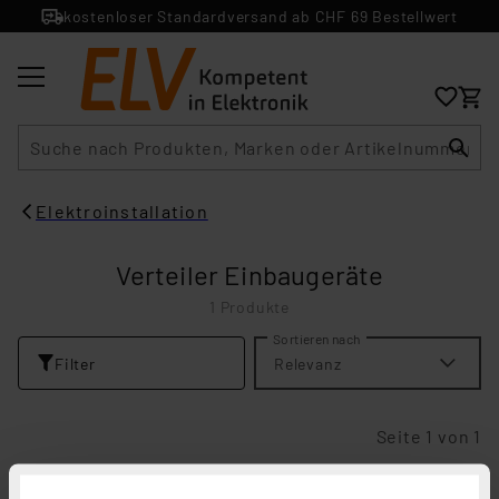
kostenloser Standardversand ab CHF 69 Bestellwert
Suche
Elektroinstallation
Verteiler Einbaugeräte
1 Produkte
Sortieren nach
Filter
Relevanz
Seite 1 von 1