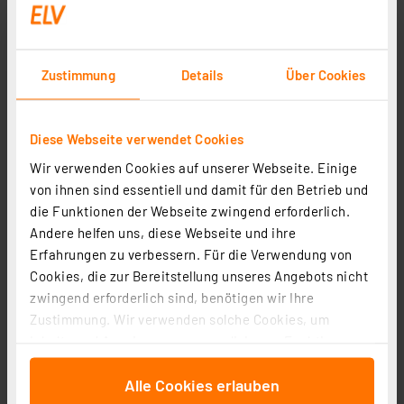
Zustimmung
Details
Über Cookies
dnt Fingerprintcodeschloss BioAccess PRO,
Diese Webseite verwendet Cookies
kapazitiver Fingerprint-Sensor, Zahlencode und RFID
Wir verwenden Cookies auf unserer Webseite. Einige
Artikel-Nr. 252523
von ihnen sind essentiell und damit für den Betrieb und
die Funktionen der Webseite zwingend erforderlich.
1
2
3
4
5
(7)
Andere helfen uns, diese Webseite und ihre
116.41 CHF
Erfahrungen zu verbessern. Für die Verwendung von
Cookies, die zur Bereitstellung unseres Angebots nicht
zzgl. MwSt.
Informationen zu Versandkosten
zwingend erforderlich sind, benötigen wir Ihre
Zustimmung. Wir verwenden solche Cookies, um
Inhalte und Anzeigen zu personalisieren, Funktionen
für soziale Medien anbieten zu können und die Zugriffe
Alle Cookies erlauben
auf unsere Website zu analysieren. Außerdem geben
Seite 1 von 1