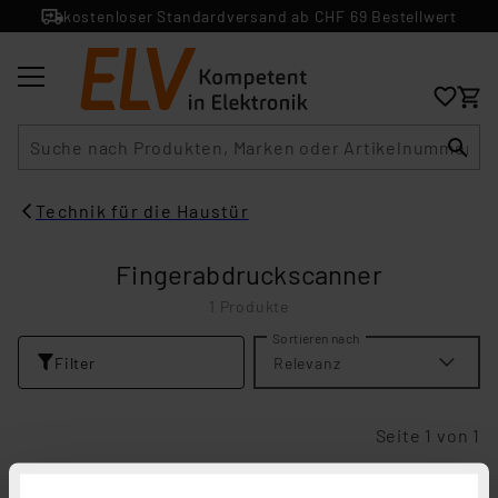
kostenloser Standardversand ab CHF 69 Bestellwert
Suche
Technik für die Haustür
Fingerabdruckscanner
1 Produkte
Sortieren nach
Filter
Relevanz
Seite 1 von 1