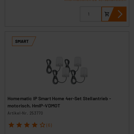
Homematic IP Smart Home 4er-Set Stellantrieb -
motorisch, HmIP-VDMOT
Artikel-Nr. 253770
1
2
3
4
5
(6)