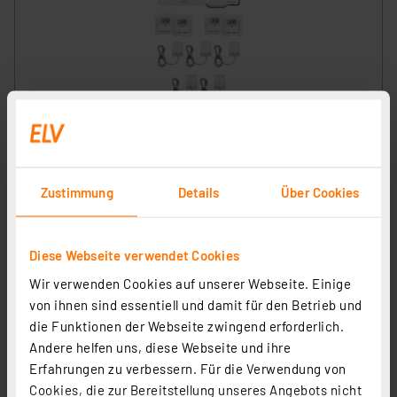
Homematic IP Smart Home Set Raumklima mit Access
Point 2, Fußbodenheizungscontroller, 4
Wandthermostate und 5 Stellantriebe
Artikel-Nr. 258584
Zustimmung
Details
Über Cookies
1
2
3
4
5
(1)
474.59 CHF
Diese Webseite verwendet Cookies
zzgl. MwSt.
Informationen zu Versandkosten
Wir verwenden Cookies auf unserer Webseite. Einige
von ihnen sind essentiell und damit für den Betrieb und
die Funktionen der Webseite zwingend erforderlich.
Andere helfen uns, diese Webseite und ihre
Erfahrungen zu verbessern. Für die Verwendung von
Cookies, die zur Bereitstellung unseres Angebots nicht