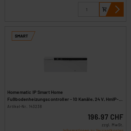
Homematic IP Smart Home
Fußbodenheizungscontroller – 10 Kanäle, 24 V, HmIP-
FAL24-C10
Artikel-Nr. 143238
196.97 CHF
zzgl. MwSt.
Informationen zu Versandkosten