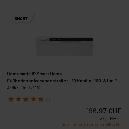
Homematic IP Smart Home
Fußbodenheizungscontroller – 10 Kanäle, 230 V, HmIP-
FAL230-C10
Artikel-Nr. 142981
1
2
3
4
5
(3)
196.97 CHF
zzgl. MwSt.
Informationen zu Versandkosten