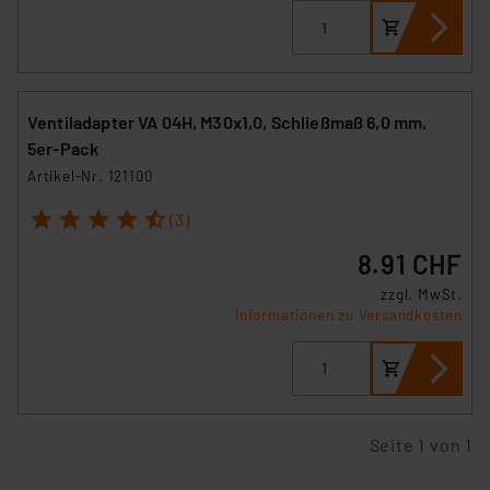
Ventiladapter VA 04H, M30x1,0, Schließmaß 6,0 mm,
5er-Pack
Artikel-Nr. 121100
1
2
3
4
5
(3)
8.91 CHF
zzgl. MwSt.
Informationen zu Versandkosten
Seite 1 von 1