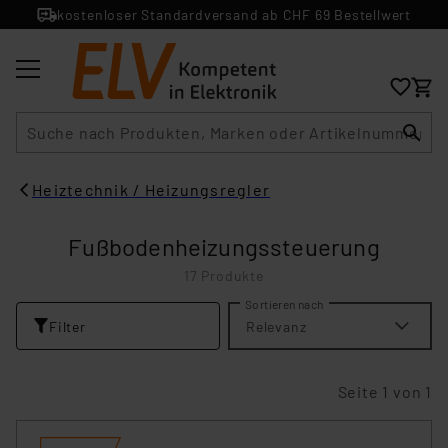
kostenloser Standardversand ab CHF 69 Bestellwert
Suche
Heiztechnik / Heizungsregler
Fußbodenheizungssteuerung
17 Produkte
Sortieren nach
Filter
Relevanz
Seite 1 von 1