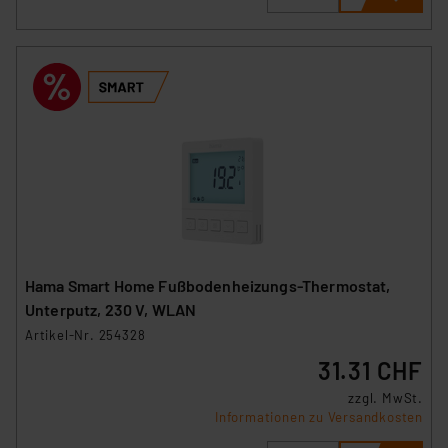
und zu der jeweiligen Datenübermittlung erhalten Sie in
der Datenschutzerklärung. Für die USA besteht kein
Angemessenheitsbeschluss der EU. Dies bedeutet,
dass die USA als Land mit unzureichendem
Datenschutz nach EU-Standards eingestuft wird. So
besteht etwa das Risiko, dass US-Behörden
personenbezogene Daten in
Überwachungsprogrammen verarbeiten, ohne dass
hiergegen Klagemöglichkeiten für Europäer bestehen.
Unsere Kooperation mit diesen Dienstleistern stützt
sich auf die Standarddatenschutzklauseln der
Europäischen Kommission sowie einer eigenen
Hama Smart Home Fußbodenheizungs-Thermostat,
Beurteilung der mit der Datenübermittlung,
Unterputz, 230 V, WLAN
insbesondere der Art der übermittelten Daten,
Artikel-Nr. 254328
verbundenen Risiken.“
31.31 CHF
Impressum
|
Datenschutzerklärung
zzgl. MwSt.
Informationen zu Versandkosten