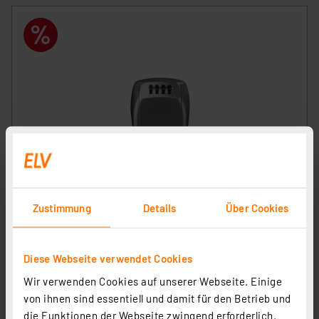
Master Lock Schlüsselsafe Select Access
Wandmontage
Zustimmung
Details
Über Cookies
Artikel-Nr. 107337
1
2
3
4
5
(7)
Diese Webseite verwendet Cookies
31.31 CHF
Wir verwenden Cookies auf unserer Webseite. Einige
zzgl. MwSt.
von ihnen sind essentiell und damit für den Betrieb und
Informationen zu Versandkosten
die Funktionen der Webseite zwingend erforderlich.