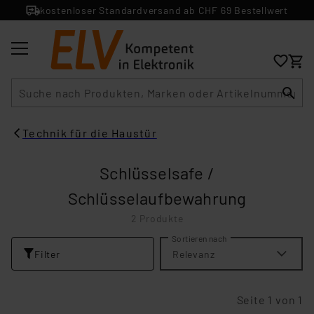
kostenloser Standardversand ab CHF 69 Bestellwert
Suche
Technik für die Haustür
Schlüsselsafe /
Schlüsselaufbewahrung
2 Produkte
Sortieren nach
Filter
Relevanz
Seite 1 von 1