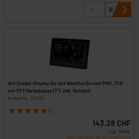
Impressum
|
Datenschutzerklärung
dnt Zusatz-Display für dnt WeatherScreen PRO, 17,8-
cm-TFT-Farbdisplay (7"), inkl. Netzteil
Artikel-Nr. 251722
1
2
3
4
5
(5)
143.28 CHF
zzgl. MwSt.
Informationen zu Versandkosten