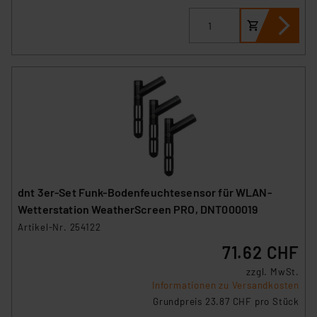
Cookies dieser Drittanbieter umfasst daher ggf. auch
die Verarbeitung Ihrer Daten in den USA gemäß Art. 49
(1) lit. a DSGVO. Nähere Infos zu diesen Drittanbietern
und zu der jeweiligen Datenübermittlung erhalten Sie in
der Datenschutzerklärung. Für die USA besteht kein
Angemessenheitsbeschluss der EU. Dies bedeutet,
dass die USA als Land mit unzureichendem
Datenschutz nach EU-Standards eingestuft wird. So
besteht etwa das Risiko, dass US-Behörden
personenbezogene Daten in
Überwachungsprogrammen verarbeiten, ohne dass
dnt 3er-Set Funk-Bodenfeuchtesensor für WLAN-
hiergegen Klagemöglichkeiten für Europäer bestehen.
Wetterstation WeatherScreen PRO, DNT000019
Unsere Kooperation mit diesen Dienstleistern stützt
Artikel-Nr. 254122
sich auf die Standarddatenschutzklauseln der
71.62 CHF
Europäischen Kommission sowie einer eigenen
Beurteilung der mit der Datenübermittlung,
zzgl. MwSt.
Informationen zu Versandkosten
insbesondere der Art der übermittelten Daten,
Grundpreis 23.87 CHF pro Stück
verbundenen Risiken.“