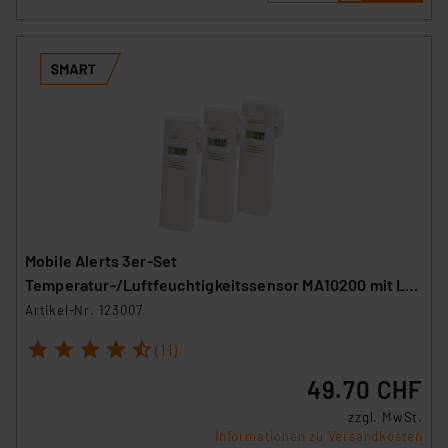
Mobile Alerts 3er-Set
Temperatur-/Luftfeuchtigkeitssensor MA10200 mit LC-
Display
Artikel-Nr. 123007
1
2
3
4
5
(11)
49.70 CHF
zzgl. MwSt.
Informationen zu Versandkosten