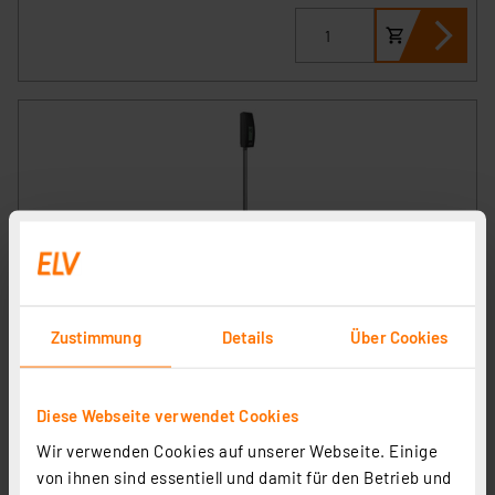
dnt Funk-Bodentemperatursensor für WLAN-
Wetterstation WeatherScreen PRO, Zusatzsensor
Zustimmung
Details
Über Cookies
DNT000020
Artikel-Nr. 253718
1
2
3
4
5
(2)
Diese Webseite verwendet Cookies
35.81 CHF
Wir verwenden Cookies auf unserer Webseite. Einige
zzgl. MwSt.
von ihnen sind essentiell und damit für den Betrieb und
Informationen zu Versandkosten