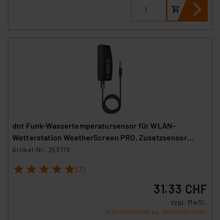
dnt Funk-Wassertemperatursensor für WLAN-
Wetterstation WeatherScreen PRO, Zusatzsensor
DNT000021
Artikel-Nr. 253719
1
2
3
4
5
(3)
31.33 CHF
zzgl. MwSt.
Informationen zu Versandkosten