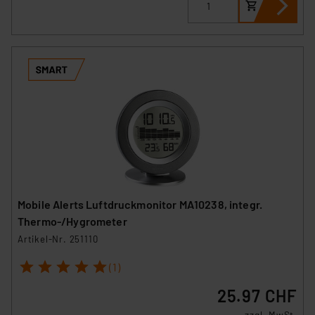
Mobile Alerts Luftdruckmonitor MA10238, integr.
Thermo-/Hygrometer
Artikel-Nr. 251110
1
2
3
4
5
(1)
25.97 CHF
zzgl. MwSt.