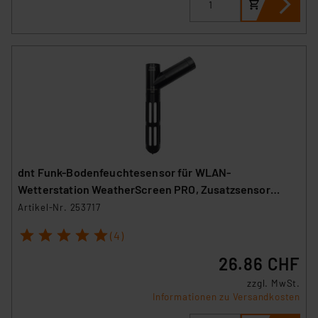
dnt Funk-Bodenfeuchtesensor für WLAN-
Wetterstation WeatherScreen PRO, Zusatzsensor
DNT000019
Artikel-Nr. 253717
1
2
3
4
5
(4)
26.86 CHF
zzgl. MwSt.
Informationen zu Versandkosten