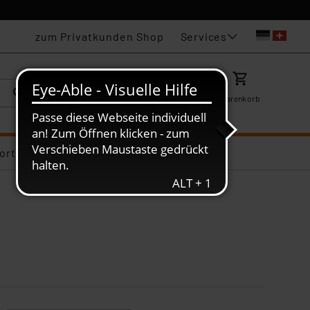
Services
zum Privatkunden Shop
Karriere
Mein ELV
Merkzettel
Warenkorb
ortiments-Deals