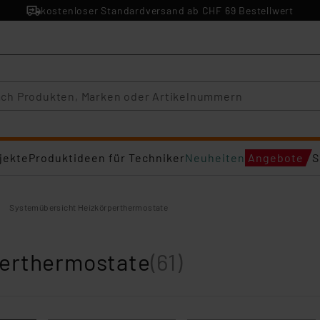
kostenloser Standardversand ab CHF 69 Bestellwert
jekte
Produktideen für Techniker
Neuheiten
Angebote
S
Systemübersicht Heizkörperthermostate
perthermostate
(61)