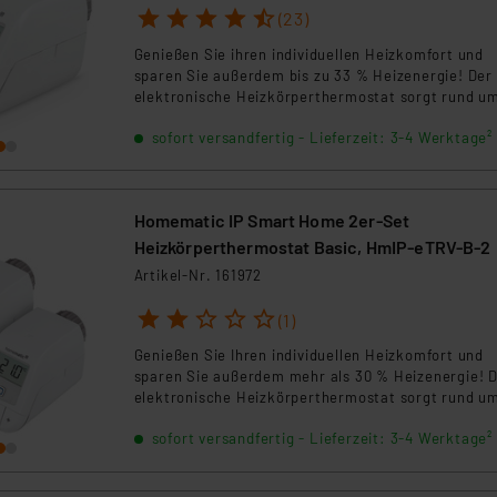
1
2
3
4
5
(23)
Genießen Sie ihren individuellen Heizkomfort und
sparen Sie außerdem bis zu 33 % Heizenergie! Der
elektronische Heizkörperthermostat sorgt rund um
Uhr genau bedarfsgerecht für Ihre Wunschtempera
sofort versandfertig - Lieferzeit: 3-4 Werktage²
Homematic IP Smart Home 2er-Set
Heizkörperthermostat Basic, HmIP-eTRV-B-2
Artikel-Nr. 161972
1
2
3
4
5
(1)
Genießen Sie Ihren individuellen Heizkomfort und
sparen Sie außerdem mehr als 30 % Heizenergie! 
elektronische Heizkörperthermostat sorgt rund um
Uhr genau bedarfsgerecht für Ihre
sofort versandfertig - Lieferzeit: 3-4 Werktage²
Wunschtemperatur.Hinweis: Max. Bestellmenge vo
Sets pro Kunde und Auftrag.