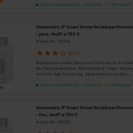
sofort versandfertig - Lieferzeit: 3-4 Werktage²
Homematic IP Smart Home Heizkörperthermo
– pure, HmIP-eTRV-3
Artikel-Nr. 161046
1
2
3
4
5
(2)
Klassisches rundes Design mit Drehrad zur Einstel
der Raumtemperatur. Reduziertes E-Paper-Display
einfache App-Steuerung, Sprachsteuerung über
Amazon Alexa oder Google Assistant. Zum Betrieb 
sofort versandfertig - Lieferzeit: 3-4 Werktage²
ein Homematic IP Access Point oder eine Zentrale
erforderlich.
Homematic IP Smart Home Heizkörperthermo
– flex, HmIP-eTRV-F
Artikel-Nr. 160230
1
2
3
4
5