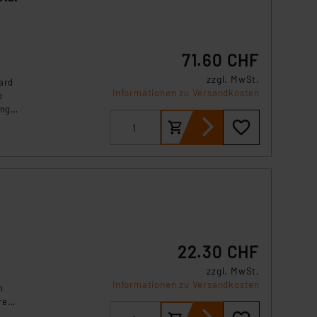
71.60 CHF
zzgl. MwSt.
ard
Informationen zu Versandkosten
o
ung
nen
t
22.30 CHF
zzgl. MwSt.
Informationen zu Versandkosten
n
ren
elt.