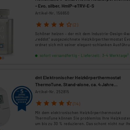
– Evo, silber, HmIP-eTRV-E-S
Artikel-Nr. 156650
1
2
3
4
5
(2)
Schöner heizen – der mit dem Industrie-Design-Aw
„reddot" ausgezeichnete Heizkörperthermostat Ev
ordnet sich mit seiner elegant-schlanken Ausführ
und dem diskreten, beleuchteten Display in jedes
sofort versandfertig - Lieferzeit: 3-4 Werktage²
Wohnumfeld ein.Hinweis: Nur in Verbindung mit ei
Homematic IP Access Point (HAP) oder einer Smar
Home Zentrale CCU3 einsetzbar.
dnt Elektronischer Heizkörperthermostat
ThermoTune, Stand-alone, ca. 4 Jahre
Batterielaufzeit
Artikel-Nr. 252815
1
2
3
4
5
(14)
Mit dem elektronischen Heizkörperthermostat
ThermoTune können Sie problemlos Ihre Heizkoste
um bis zu 30 % reduzieren. Das schont nicht nur Ih
Geldbeutel, sondern auch im gleichen Zug die Umw