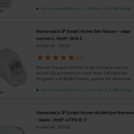
ngemessenheitsbeschluss der EU. Dies bedeutet, dass die USA al
alle wichtigen Anforderungen sowohl für den
sofort versandfertig - Lieferzeit: 3-4 Werktage²
Privatbereich als auch für öffentliche Bereiche un
rds eingestuft wird. So besteht etwa das Risiko, dass US-Beh
Einsatz in der Wohnungs- und Gebäudewirtschaft.
ammen verarbeiten, ohne dass hiergegen Klagemöglichkeiten fü
en Dienstleistern stützt sich auf die Standarddatenschutzklause
nen Beurteilung der mit der Datenübermittlung, insbesondere der
Homematic IP Smart Home Set Heizen – easy
.“
connect, HmIP-SK9-2
Artikel-Nr. 153413
klärung
1
2
3
4
5
(29)
Starten Sie ganz einfach in die Hausautomation –
heizen Sie automatisch nach Ihren individuellen
Vorgaben und Bedürfnissen, sparen Sie wertvolle
Heizenergie von bis zu 33 % und damit Kosten.
sofort versandfertig - Lieferzeit: 3-4 Werktage²
Homematic IP Smart Home Heizkörperthermo
– basic, HmIP-eTRV-B-2
Artikel-Nr. 153412