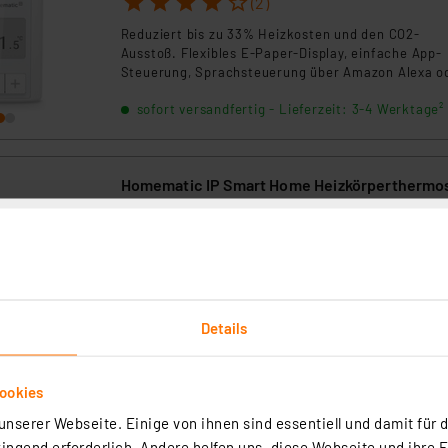
(2)
Reduziert bis zu 33% Heizkosten und den CO2-
Ausstoß. Flexibles E-Paper-Display, einfache App-
Steuerung, Sprachsteuerung über Amazon Alexa o
Google Assistant. Stand-alone-fähig für direkte
sofort versandfertig - Lieferzeit: 3-4 Werktage²
Anbindung an Wandthermostate und Fensterkontak
Homematic IP Smart Home Heizkörperthermo
– Evo, HmIP-eTRV-E
Artikel-Nr. 155105
1
2
3
4
5
(16)
Schöner heizen – der mit dem Industrie-Design-Aw
„reddot" ausgezeichnete Heizkörperthermostat Ev
Details
ordnet sich mit seiner elegant-schlanken Ausführ
und dem diskreten, beleuchteten Display in jedes
sofort versandfertig - Lieferzeit: 3-4 Werktage²
Wohnumfeld ein.Hinweis: Nur in Verbindung mit ei
ookies
Homematic IP Access Point (HAP) oder einer Smar
Home Zentrale CCU3 einsetzbar.
nserer Webseite. Einige von ihnen sind essentiell und damit für d
ngend erforderlich. Andere helfen uns, diese Webseite und ihre 