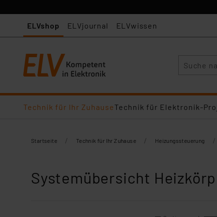
ELVshop
ELVjournal
ELVwissen
Suche
Technik für Ihr Zuhause
Technik für Elektronik-Pro
/
/
/
Startseite
Technik für Ihr Zuhause
Heizungssteuerung
Systemübersicht Heizkör