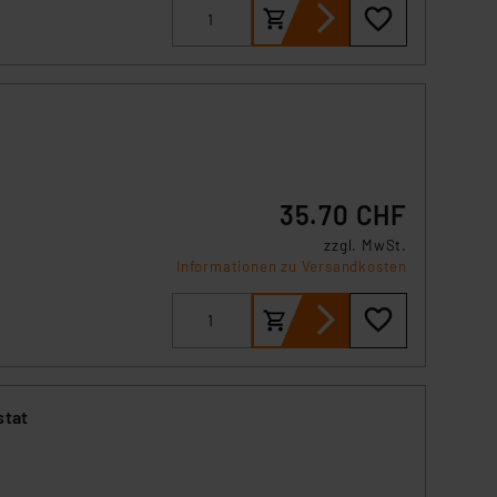
s Land mit unzureichendem
d
örden personenbezogene
r Europäer bestehen.
ln der Europäischen
 Art der übermittelten
35.70 CHF
zzgl. MwSt.
Informationen zu Versandkosten
stat