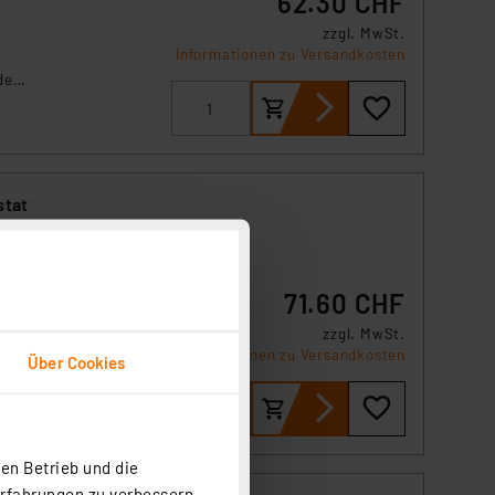
62.30 CHF
zzgl. MwSt.
Informationen zu Versandkosten
der
te.
stat
71.60 CHF
zzgl. MwSt.
ard
Informationen zu Versandkosten
o
Über Cookies
ung
nen
t
en Betrieb und die
Erfahrungen zu verbessern.