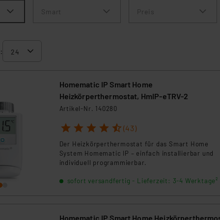
Smart
Preis
:
Homematic IP Smart Home
Heizkörperthermostat, HmIP-eTRV-2
Artikel-Nr. 140280
1
2
3
4
5
(43)
Der Heizkörperthermostat für das Smart Home
System Homematic IP – einfach installierbar und
individuell programmierbar.
sofort versandfertig - Lieferzeit: 3-4 Werktage²
Homematic IP Smart Home Heizkörperthermo