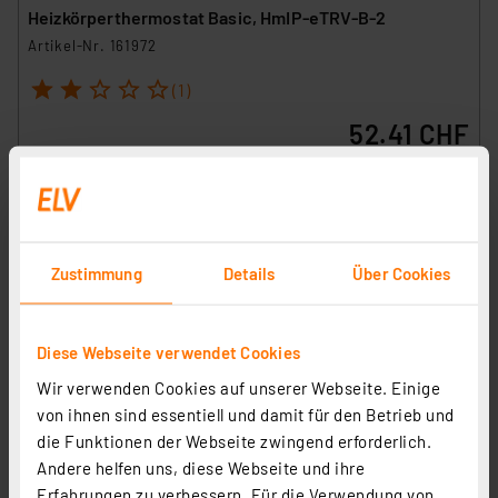
Heizkörperthermostat Basic, HmIP-eTRV-B-2
Artikel-Nr. 161972
1
2
3
4
5
(1)
52.41 CHF
zzgl. MwSt.
Informationen zu Versandkosten
Grundpreis 26.21 CHF pro Stück
Zustimmung
Details
Über Cookies
Diese Webseite verwendet Cookies
Wir verwenden Cookies auf unserer Webseite. Einige
von ihnen sind essentiell und damit für den Betrieb und
die Funktionen der Webseite zwingend erforderlich.
Andere helfen uns, diese Webseite und ihre
Erfahrungen zu verbessern. Für die Verwendung von