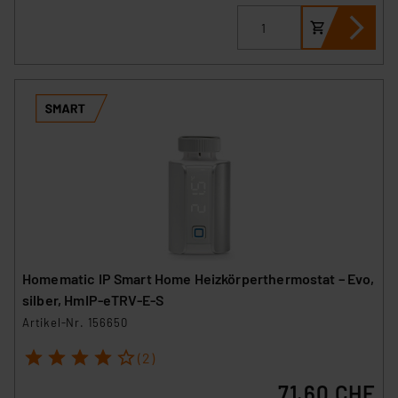
Homematic IP Smart Home Heizkörperthermostat – Evo,
silber, HmIP-eTRV-E-S
Artikel-Nr. 156650
1
2
3
4
5
(2)
71.60 CHF