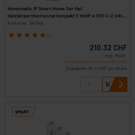
Homematic IP Smart Home 3er-Set
Heizkörperthermostat kompakt 2 HmIP-eTRV-C-2 inkl.
Demontageschutz
Artikel-Nr. 251046
1
2
3
4
5
(2)
210.32 CHF
zzgl. MwSt.
Informationen zu Versandkosten
Grundpreis 70.11 CHF pro Stück