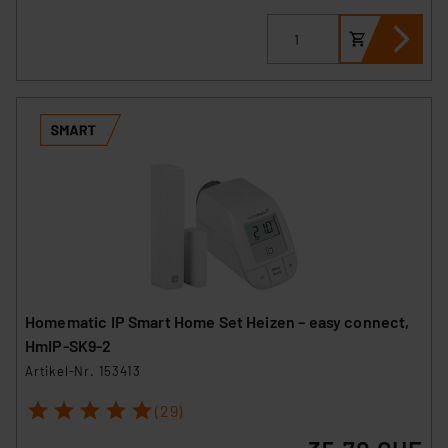
Homematic IP Smart Home Set Heizen – easy connect,
HmIP-SK9-2
Artikel-Nr. 153413
1
2
3
4
5
(29)