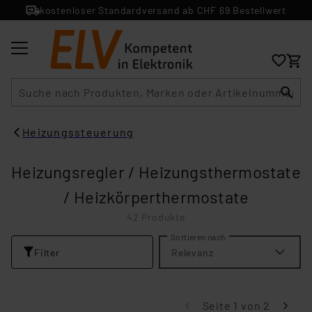
kostenloser Standardversand ab CHF 69 Bestellwert
Suche
Heizungssteuerung
Heizungsregler / Heizungsthermostate
/ Heizkörperthermostate
42 Produkte
Sortieren nach
Filter
Relevanz
Seite 1 von 2