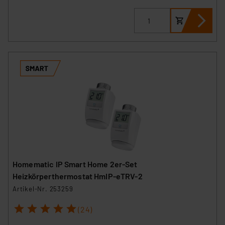
Homematic IP Smart Home 2er-Set
Heizkörperthermostat HmIP-eTRV-2
Artikel-Nr. 253259
1
2
3
4
5
(24)