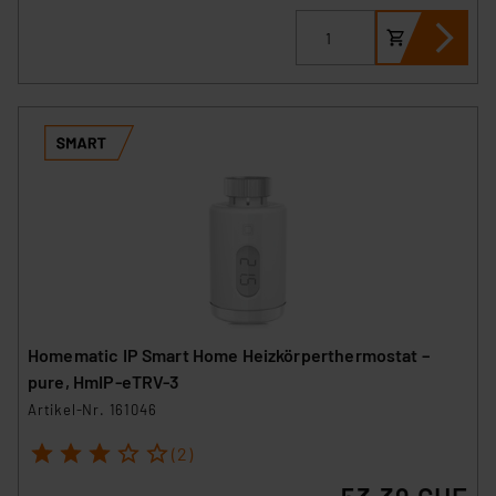
Homematic IP Smart Home Heizkörperthermostat –
pure, HmIP-eTRV-3
Artikel-Nr. 161046
1
2
3
4
5
(2)