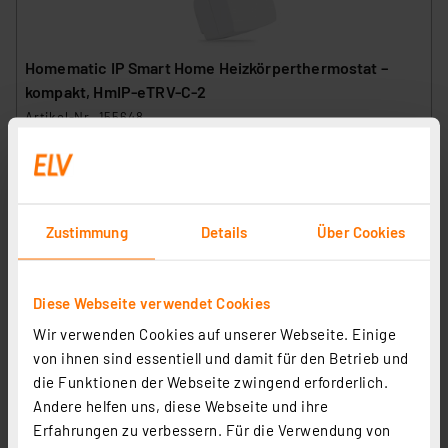
Homematic IP Smart Home Heizkörperthermostat –
kompakt, HmIP-eTRV-C-2
Artikel-Nr. 155648
1
2
3
4
5
(10)
71.60 CHF
zzgl. MwSt.
Zustimmung
Details
Über Cookies
Informationen zu Versandkosten
Diese Webseite verwendet Cookies
Wir verwenden Cookies auf unserer Webseite. Einige
von ihnen sind essentiell und damit für den Betrieb und
die Funktionen der Webseite zwingend erforderlich.
Andere helfen uns, diese Webseite und ihre
Erfahrungen zu verbessern. Für die Verwendung von