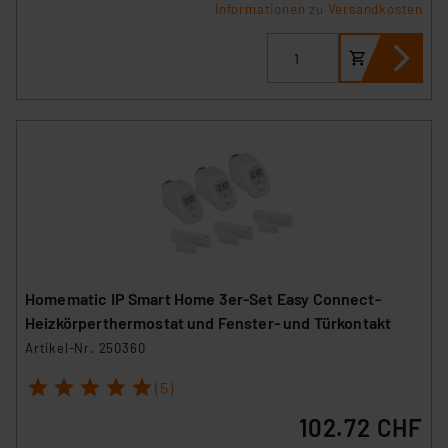
sich auf die Standarddatenschutzklauseln der
Informationen zu Versandkosten
Europäischen Kommission sowie einer eigenen
Beurteilung der mit der Datenübermittlung,
insbesondere der Art der übermittelten Daten,
verbundenen Risiken.“
Impressum
|
Datenschutzerklärung
Homematic IP Smart Home 3er-Set Easy Connect-
Heizkörperthermostat und Fenster- und Türkontakt
Artikel-Nr. 250360
1
2
3
4
5
(5)
102.72 CHF