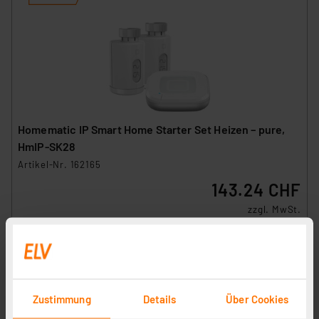
Homematic IP Smart Home Starter Set Heizen – pure,
HmIP-SK28
Artikel-Nr. 162165
143.24 CHF
zzgl. MwSt.
Informationen zu Versandkosten
Zustimmung
Details
Über Cookies