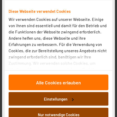
Diese Webseite verwendet Cookies
Wir verwenden Cookies auf unserer Webseite. Einige
von ihnen sind essentiell und damit für den Betrieb und
die Funktionen der Webseite zwingend erforderlich.
Andere helfen uns, diese Webseite und ihre
Erfahrungen zu verbessern. Für die Verwendung von
Cookies, die zur Bereitstellung unseres Angebots nicht
Homematic IP Smart Home Heizkörperthermostat – flex,
zwingend erforderlich sind, benötigen wir Ihre
HmIP-eTRV-F
Zustimmung. Wir verwenden solche Cookies, um
Artikel-Nr. 160230
Inhalte und Anzeigen zu personalisieren, Funktionen
1
2
3
4
5
(2)
für soziale Medien anbieten zu können und die Zugriffe
Alle Cookies erlauben
auf unsere Website zu analysieren. Außerdem geben
62.30 CHF
wir Informationen zu Ihrer Verwendung unserer Website
zzgl. MwSt.
an unsere Partner für soziale Medien, Werbung und
Informationen zu Versandkosten
Einstellungen
Analysen weiter. Unsere Partner führen diese
Informationen möglicherweise mit weiteren Daten
zusammen, die Sie ihnen bereitgestellt haben oder die
Nur notwendige Cookies