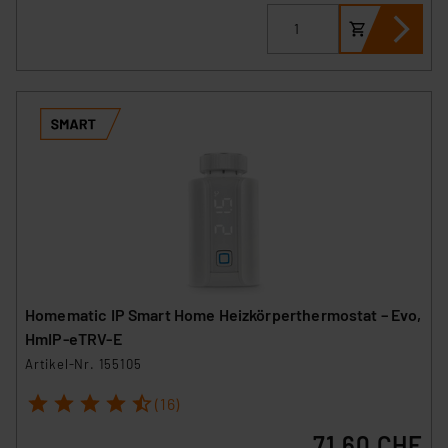
Homematic IP Smart Home Heizkörperthermostat – Evo,
HmIP-eTRV-E
Artikel-Nr. 155105
1
2
3
4
5
(16)
71.60 CHF