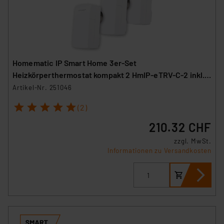
Homematic IP Smart Home 3er-Set
Heizkörperthermostat kompakt 2 HmIP-eTRV-C-2 inkl.
Demontageschutz
Artikel-Nr. 251046
1
2
3
4
5
(2)
210.32 CHF
zzgl. MwSt.
Informationen zu Versandkosten