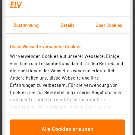
Zustimmung
Details
Über Cookies
Diese Webseite verwendet Cookies
Wir verwenden Cookies auf unserer Webseite. Einige
von ihnen sind essentiell und damit für den Betrieb und
Dostmann electronic Feuchtemessgerät Humidcheck
die Funktionen der Webseite zwingend erforderlich.
Contact, Holz- und Materialfeuchte bis 40 mm Tiefe
Andere helfen uns, diese Webseite und ihre
Artikel-Nr. 145063
Erfahrungen zu verbessern. Für die Verwendung von
1
2
3
4
5
(5)
Cookies, die zur Bereitstellung unseres Angebots nicht
zwingend erforderlich sind, benötigen wir Ihre
58.18 CHF
Zustimmung. Wir verwenden solche Cookies, um
zzgl. MwSt.
Inhalte und Anzeigen zu personalisieren, Funktionen
Informationen zu Versandkosten
für soziale Medien anbieten zu können und die Zugriffe
Alle Cookies erlauben
auf unsere Website zu analysieren. Außerdem geben