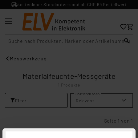
kostenloser Standardversand ab CHF 69 Bestellwert
Suche
Messwerkzeug
Materialfeuchte-Messgeräte
1 Produkte
Sortieren nach
Filter
Relevanz
Seite 1 von 1