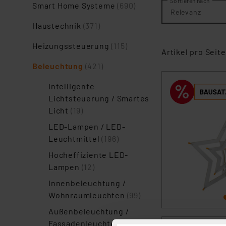
Sortieren nach
Smart Home Systeme
(690)
Relevanz
Haustechnik
(371)
Heizungssteuerung
(115)
Artikel pro Seite
Beleuchtung
(421)
Intelligente
Lichtsteuerung / Smartes
Licht
(19)
LED-Lampen / LED-
Leuchtmittel
(196)
Hocheffiziente LED-
Lampen
(12)
Innenbeleuchtung /
Wohnraumleuchten
(99)
Außenbeleuchtung /
Fassadenleuchten
(49)