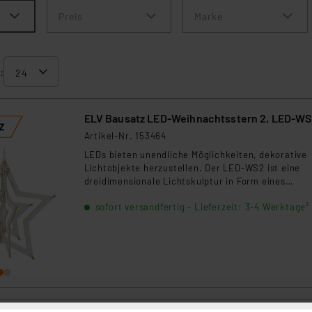
Preis
Marke
:
ELV Bausatz LED-Weihnachtsstern 2, LED-W
Artikel-Nr. 153464
LEDs bieten unendliche Möglichkeiten, dekorative
Lichtobjekte herzustellen. Der LED-WS2 ist eine
dreidimensionale Lichtskulptur in Form eines
Weihnachtssterns. Die LED-Beleuchtung wird mit
sofort versandfertig - Lieferzeit: 3-4 Werktage²
einem Flackereffekt angesteuert, so wird bei
Dunkelheit ein echt wirkender Kerzenflammeneffe
erzeugt.