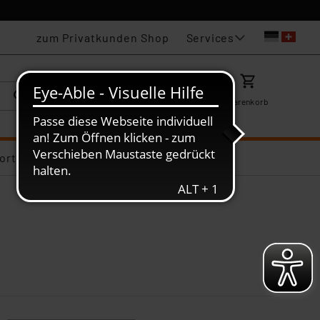
Services
zum Privatkunden Shop
Karriere
Mein ELV
Merkzettel
Warenkorb
ortiments-Deals