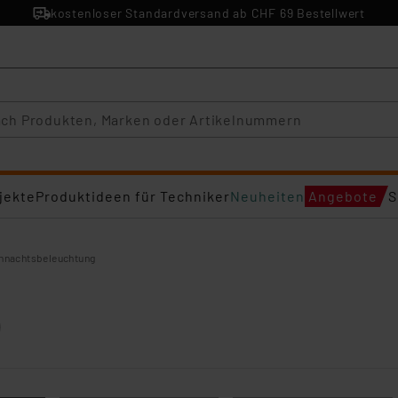
kostenloser Standardversand ab CHF 69 Bestellwert
jekte
Produktideen für Techniker
Neuheiten
Angebote
S
hnachtsbeleuchtung
)