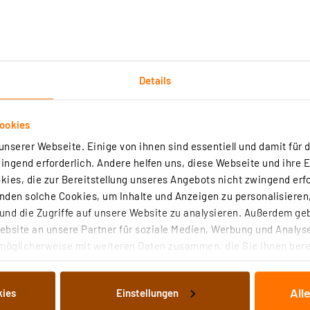
ELV Bausatz LED-Lichterbogen LED-SB1, ohn
Netzteil
Artikel-Nr. 132949
1
2
3
4
5
(4)
Details
Ein schlichtes, aber effektvolles Accessoire für di
Weihnachtsdekoration im Fenster, auf dem
Schreibtisch oder im Zimmer!
ookies
sofort versandfertig - Lieferzeit: 3-4 Werktage²
nserer Webseite. Einige von ihnen sind essentiell und damit für d
ngend erforderlich. Andere helfen uns, diese Webseite und ihre 
ies, die zur Bereitstellung unseres Angebots nicht zwingend erfo
den solche Cookies, um Inhalte und Anzeigen zu personalisieren,
ELV Bausatz LED-Timer-Schneemann LED-SM
nd die Zugriffe auf unsere Website zu analysieren. Außerdem ge
Artikel-Nr. 150169
bsite an unsere Partner für soziale Medien, Werbung und Analyse
möglicherweise mit weiteren Daten zusammen, die Sie ihnen berei
1
2
3
4
5
(4)
 Dienste gesammelt haben. Indem Sie auf „Alle akzeptieren“ kli
Ein Timer der anderen Art – in der lustigen
von Informationen auf Ihrem gerät (§25 Abs.1 TTDSG) sowie der 
Schneemann-Figur steckt ein Countdown-Timer, d
All
kies
Einstellungen
nachfolgend dargestellten bzw. die von Ihnen ausgewählten Verar
die Tage, z. B. zum Urlaub, Ferienbeginn, Geburtst