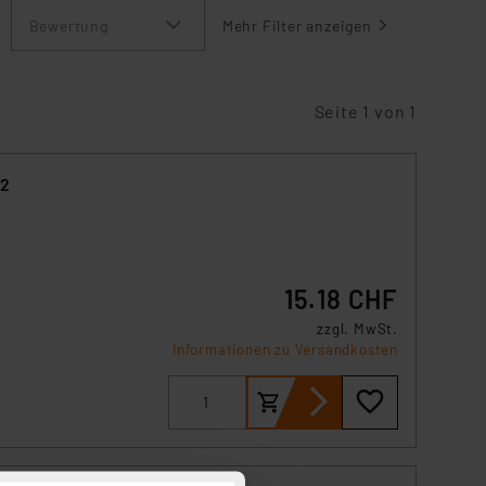
Bewertung
Mehr Filter anzeigen
Seite 1 von 1
S2
15.18 CHF
zzgl. MwSt.
kt
Informationen zu Versandkosten