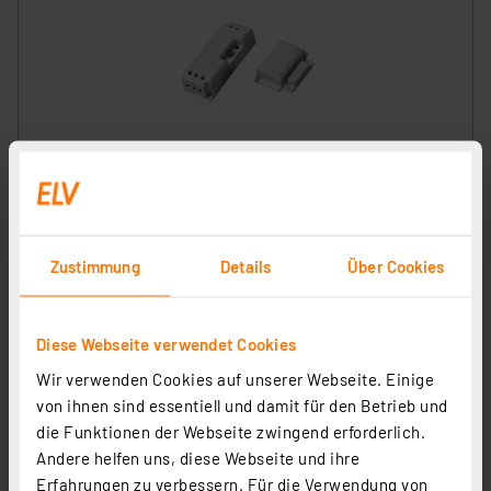
Funk-Abluftsteuerung Einbauversion mit Funk-
Fensterkontakt, max. 2300 W
Artikel-Nr. 144347
1
2
3
4
5
(3)
Zustimmung
Details
Über Cookies
30.40 CHF
zzgl. MwSt.
Diese Webseite verwendet Cookies
Informationen zu Versandkosten
Wir verwenden Cookies auf unserer Webseite. Einige
von ihnen sind essentiell und damit für den Betrieb und
die Funktionen der Webseite zwingend erforderlich.
Andere helfen uns, diese Webseite und ihre
Erfahrungen zu verbessern. Für die Verwendung von