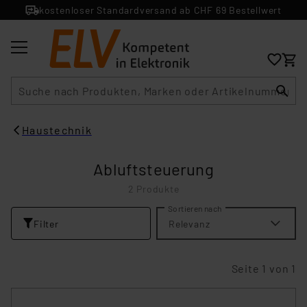
kostenloser Standardversand ab CHF 69 Bestellwert
Suche
Haustechnik
Abluftsteuerung
2 Produkte
Sortieren nach
Filter
Relevanz
Seite 1 von 1