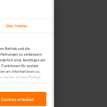
Über Cookies
en Betrieb und die
Erfahrungen zu verbessern.
rderlich sind, benötigen wir
 Funktionen für soziale
ben wir Informationen zu
n weiter. Unsere Partner
tgestellt haben oder die sie
cken, stimmen Sie sowohl
anschließenden
e Cookies erlauben
beitungszwecke (Art. 6
 ist durch Klick auf den