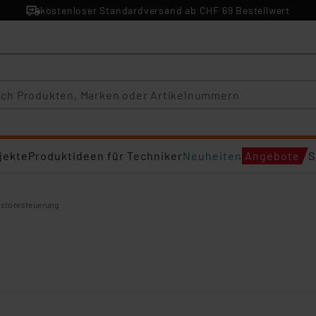
kostenloser Standardversand ab CHF 69 Bestellwert
jekte
Produktideen für Techniker
Neuheiten
Angebote
S
fstoresteuerung