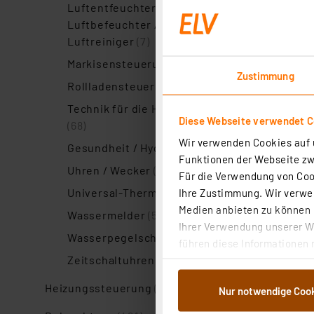
Luftentfeuchter /
Luftbefeuchter /
Luftreiniger
(7)
Markisensteuerung
(6)
Zustimmung
Rollladensteuerung
(26)
Technik für die Haustür
Diese Webseite verwendet C
(68)
Wir verwenden Cookies auf u
Gesundheit / Hygiene
(6)
Funktionen der Webseite zwi
Uhren / Wecker
(11)
Für die Verwendung von Cook
Universal-Thermostate
(2)
Ihre Zustimmung. Wir verwen
Medien anbieten zu können u
Wassermelder
(5)
Ihrer Verwendung unserer We
Wasserpegelschalter
(2)
führen diese Informationen 
Zeitschaltuhren
(3)
im Rahmen Ihrer Nutzung der
dem Speichern und Abrufen 
Heizungssteuerung
(115)
Nur notwendige Coo
Weiterverarbeitung für die 
Abs.1a DSG-VO) zu. Eine deta