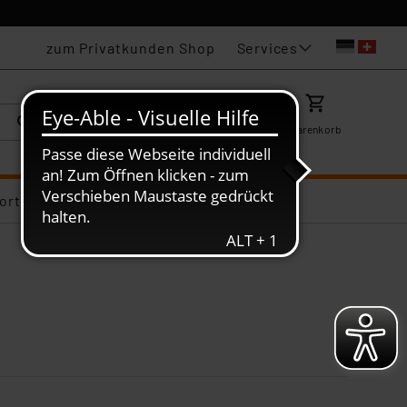
Services
zum Privatkunden Shop
Karriere
Mein ELV
Merkzettel
Warenkorb
ortiments-Deals