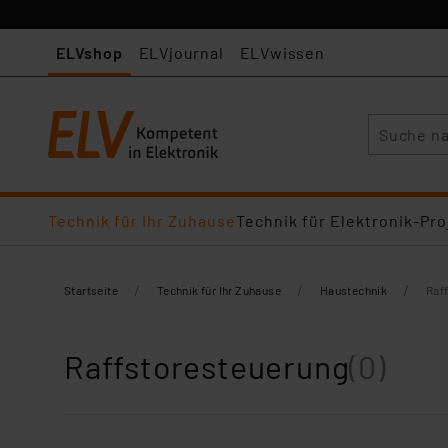
ELVshop
ELVjournal
ELVwissen
Suche
Technik für Ihr Zuhause
Technik für Elektronik-Pro
/
/
/
Startseite
Technik für Ihr Zuhause
Haustechnik
Raf
Raffstoresteuerung
(0)