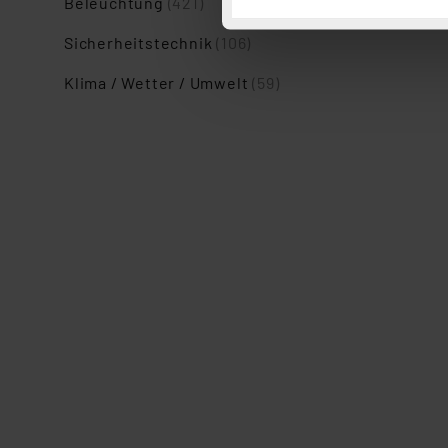
Beleuchtung
(421)
Button „Ablehnen oder Einst
Sicherheitstechnik
(106)
ganz oder teilweise zustimm
anpassen oder widerrufen. 
Klima / Wetter / Umwelt
(59)
Auswertung und Analyse bis 
dazu führen, dass die Einst
„Einige Drittanbieter verar
dieser Drittanbieter umfasst
Nähere Infos zu diesen Drit
Für die USA besteht kein A
Datenschutz nach EU-Standa
Daten in Überwachungsprogr
Unsere Kooperation mit dies
Kommission sowie einer eige
Daten, verbundenen Risiken
Impressum
|
Datenschutzer