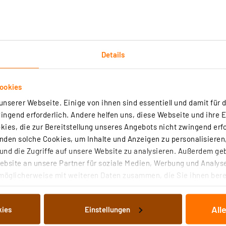
Details
ookies
nserer Webseite. Einige von ihnen sind essentiell und damit für d
ngend erforderlich. Andere helfen uns, diese Webseite und ihre 
ies, die zur Bereitstellung unseres Angebots nicht zwingend erfo
den solche Cookies, um Inhalte und Anzeigen zu personalisieren,
nd die Zugriffe auf unsere Website zu analysieren. Außerdem ge
bsite an unsere Partner für soziale Medien, Werbung und Analyse
möglicherweise mit weiteren Daten zusammen, die Sie ihnen berei
 Dienste gesammelt haben. Indem Sie auf „Alle akzeptieren“ kli
von Informationen auf Ihrem gerät (§25 Abs.1 TTDSG) sowie der 
All
kies
Einstellungen
nachfolgend dargestellten bzw. die von Ihnen ausgewählten Verar
illierte Auflistung der einzelnen Cookies nach Zweck und Anbieter