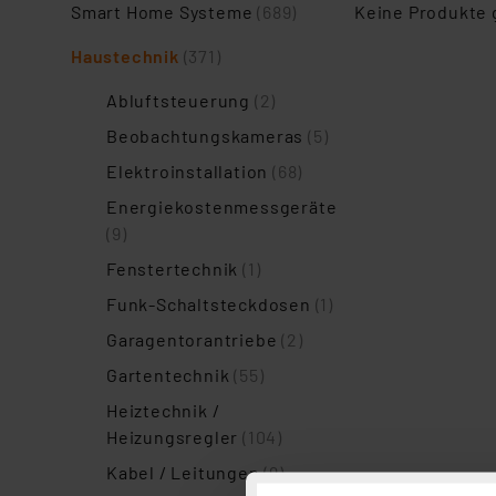
Smart Home Systeme
(689)
Keine Produkte
Haustechnik
(371)
Abluftsteuerung
(2)
Beobachtungskameras
(5)
Elektroinstallation
(68)
Energiekostenmessgeräte
(9)
Fenstertechnik
(1)
Funk-Schaltsteckdosen
(1)
Garagentorantriebe
(2)
Gartentechnik
(55)
Heiztechnik /
Heizungsregler
(104)
Kabel / Leitungen
(9)