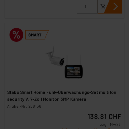
besteht etwa das Risiko, dass US-Behörden
personenbezogene Daten in
Überwachungsprogrammen verarbeiten, ohne dass
hiergegen Klagemöglichkeiten für Europäer bestehen.
Unsere Kooperation mit diesen Dienstleistern stützt
sich auf die Standarddatenschutzklauseln der
Europäischen Kommission sowie einer eigenen
Beurteilung der mit der Datenübermittlung,
insbesondere der Art der übermittelten Daten,
verbundenen Risiken.“
Impressum
|
Datenschutzerklärung
Stabo Smart Home Funk-Überwachungs-Set multifon
security V, 7-Zoll Monitor, 3MP Kamera
Artikel-Nr. 258136
138.81 CHF
zzgl. MwSt.