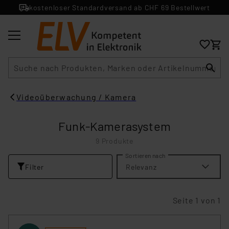
kostenloser Standardversand ab CHF 69 Bestellwert
Suche
Videoüberwachung / Kamera
Funk-Kamerasystem
9 Produkte
Sortieren nach
Filter
Relevanz
Seite 1 von 1