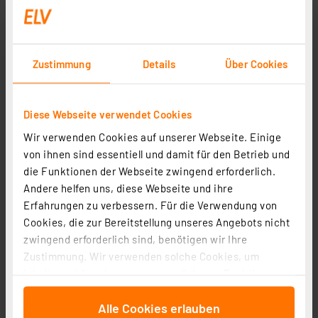
Zustimmung
Details
Über Cookies
Diese Webseite verwendet Cookies
Wir verwenden Cookies auf unserer Webseite. Einige
von ihnen sind essentiell und damit für den Betrieb und
die Funktionen der Webseite zwingend erforderlich.
Andere helfen uns, diese Webseite und ihre
Erfahrungen zu verbessern. Für die Verwendung von
Cookies, die zur Bereitstellung unseres Angebots nicht
ELV Funk-Kamerasystem KS200 HD, 2,4 GHz, App (iOS &
zwingend erforderlich sind, benötigen wir Ihre
Android), HD (720p)
Zustimmung. Wir verwenden solche Cookies, um
Artikel-Nr. 123722
Inhalte und Anzeigen zu personalisieren, Funktionen
für soziale Medien anbieten zu können und die Zugriffe
1
2
3
4
5
(5)
Alle Cookies erlauben
auf unsere Website zu analysieren. Außerdem geben