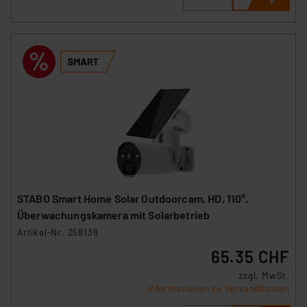
Die Rechtmäßigkeit der Speicherung, Abrufung und
Weiterverarbeitung dieser Daten zur Auswertung und
Analyse bis zum Zeitpunkt des Widerrufs bleibt hiervon
unberührt. Ihre Browser-Einstellungen können dazu
führen, dass die Einstellungen nicht längerfristig
gespeichert werden und dieses Banner erneut
angezeigt wird.
„Einige Drittanbieter verarbeiten personenbezogene
Daten in den USA. Ihre Einwilligung zur Einbindung von
Cookies dieser Drittanbieter umfasst daher ggf. auch
die Verarbeitung Ihrer Daten in den USA gemäß Art. 49
STABO Smart Home Solar Outdoorcam, HD, 110°,
(1) lit. a DSGVO. Nähere Infos zu diesen Drittanbietern
Überwachungskamera mit Solarbetrieb
und zu der jeweiligen Datenübermittlung erhalten Sie in
Artikel-Nr. 258138
der Datenschutzerklärung. Für die USA besteht kein
65.35 CHF
Angemessenheitsbeschluss der EU. Dies bedeutet,
dass die USA als Land mit unzureichendem
zzgl. MwSt.
Informationen zu Versandkosten
Datenschutz nach EU-Standards eingestuft wird. So