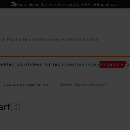
kostenloser Standardversand ab CHF 69 Bestellwert
jekte
Produktideen für Techniker
Neuheiten
Angebote
S
/
Videoüberwachung / Kamera
Zubehör / Installationsbedarf
arf
(3)