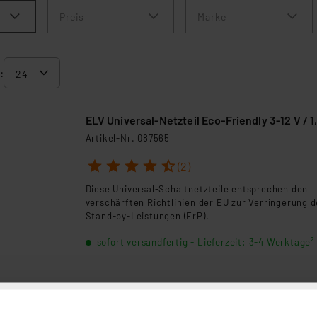
Preis
Marke
:
ELV Universal-Netzteil Eco-Friendly 3-12 V / 1
Artikel-Nr. 087565
1
2
3
4
5
(2)
Diese Universal-Schaltnetzteile entsprechen den
verschärften Richtlinien der EU zur Verringerung d
Stand-by-Leistungen (ErP).
sofort versandfertig - Lieferzeit: 3-4 Werktage²
ELV Steckernetzteil Eco-Friendly 12 V / 1,5 A, 5
2,1 mm