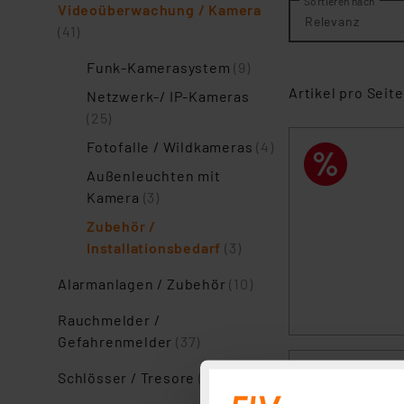
Sortieren nach
Videoüberwachung / Kamera
Relevanz
(41)
Funk-Kamerasystem
(9)
Artikel pro Seite
Netzwerk-/ IP-Kameras
(25)
Fotofalle / Wildkameras
(4)
Außenleuchten mit
Kamera
(3)
Zubehör /
Installationsbedarf
(3)
Alarmanlagen / Zubehör
(10)
Rauchmelder /
Gefahrenmelder
(37)
Schlösser / Tresore
(3)