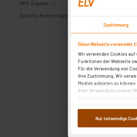
GPS-Tracker
(2)
Zutritts-Kontrollsysteme
(20)
Zustimmung
Diese Webseite verwendet C
Wir verwenden Cookies auf u
Funktionen der Webseite zwi
Für die Verwendung von Cook
Ihre Zustimmung. Wir verwen
Medien anbieten zu können u
Ihrer Verwendung unserer We
führen diese Informationen 
im Rahmen Ihrer Nutzung der
dem Speichern und Abrufen 
Nur notwendige Coo
Weiterverarbeitung für die 
Abs.1a DSG-VO) zu. Eine deta
Button „Ablehnen oder Einst