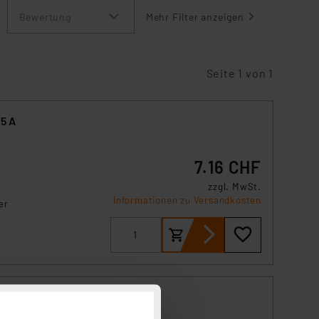
Bewertung
Mehr Filter anzeigen
Seite 1 von 1
,5 A
7.16 CHF
zzgl. MwSt.
Informationen zu Versandkosten
er
,5 x