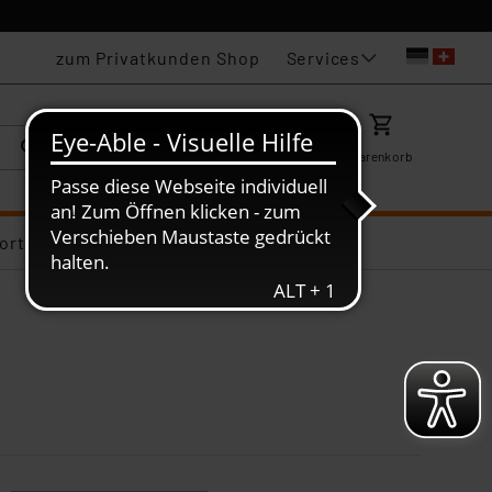
Services
zum Privatkunden Shop
Karriere
Mein ELV
Merkzettel
Warenkorb
ortiments-Deals