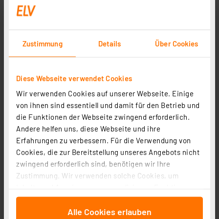
Informationen zu Versandkosten
Grundpreis 41.75 CHF pro Stück
Zustimmung
Details
Über Cookies
Diese Webseite verwendet Cookies
Wir verwenden Cookies auf unserer Webseite. Einige
von ihnen sind essentiell und damit für den Betrieb und
die Funktionen der Webseite zwingend erforderlich.
Andere helfen uns, diese Webseite und ihre
Erfahrungen zu verbessern. Für die Verwendung von
Cookies, die zur Bereitstellung unseres Angebots nicht
zwingend erforderlich sind, benötigen wir Ihre
Zustimmung. Wir verwenden solche Cookies, um
Homematic IP Smart Home Wassersensor, HmIP-SWD-2
Inhalte und Anzeigen zu personalisieren, Funktionen
Artikel-Nr. 160017
für soziale Medien anbieten zu können und die Zugriffe
44.59 CHF
Alle Cookies erlauben
auf unsere Website zu analysieren. Außerdem geben