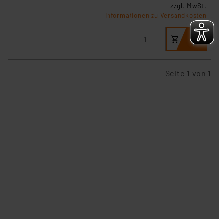
zzgl. MwSt.
personenbezogene Daten in
Informationen zu Versandkosten
Überwachungsprogrammen verarbeiten, ohne dass
hiergegen Klagemöglichkeiten für Europäer bestehen.
Unsere Kooperation mit diesen Dienstleistern stützt
sich auf die Standarddatenschutzklauseln der
Europäischen Kommission sowie einer eigenen
Seite 1 von 1
Beurteilung der mit der Datenübermittlung,
insbesondere der Art der übermittelten Daten,
verbundenen Risiken.“
Impressum
|
Datenschutzerklärung