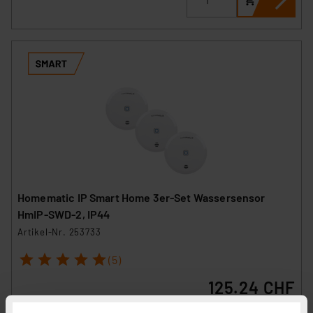
Homematic IP Smart Home 3er-Set Wassersensor
HmIP-SWD-2, IP44
Artikel-Nr. 253733
1
2
3
4
5
(5)
125.24 CHF
zzgl. MwSt.