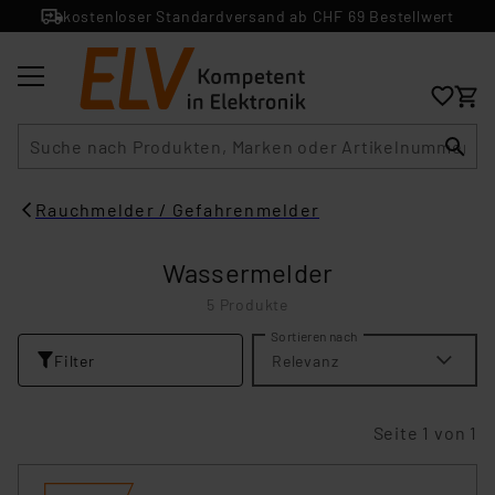
kostenloser Standardversand ab CHF 69 Bestellwert
Suche
Rauchmelder / Gefahrenmelder
Wassermelder
5 Produkte
Sortieren nach
Filter
Relevanz
Seite 1 von 1