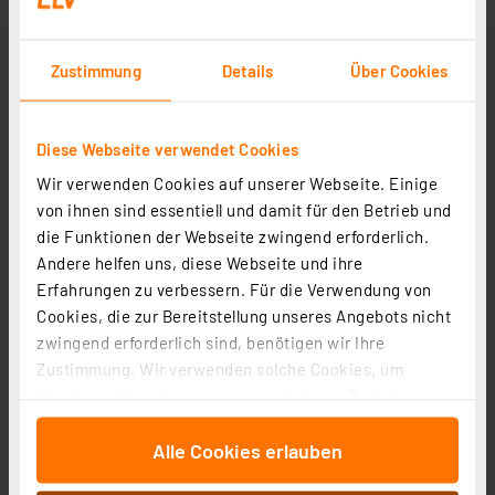
Zustimmung
Details
Über Cookies
Ein-/Aufbau-Alarmkontakt, Magnet-Reedkontakt für
Fenster- und Türrahmen, weiß
Artikel-Nr. 039883
Diese Webseite verwendet Cookies
1
2
3
4
5
(1)
Wir verwenden Cookies auf unserer Webseite. Einige
von ihnen sind essentiell und damit für den Betrieb und
6.22 CHF
die Funktionen der Webseite zwingend erforderlich.
zzgl. MwSt.
Andere helfen uns, diese Webseite und ihre
Informationen zu Versandkosten
Erfahrungen zu verbessern. Für die Verwendung von
Cookies, die zur Bereitstellung unseres Angebots nicht
zwingend erforderlich sind, benötigen wir Ihre
Zustimmung. Wir verwenden solche Cookies, um
Inhalte und Anzeigen zu personalisieren, Funktionen
für soziale Medien anbieten zu können und die Zugriffe
VdS Ein-/Aufbau-Alarmkontakt / Magnetkontakt, mit
Alle Cookies erlauben
auf unsere Website zu analysieren. Außerdem geben
Snap-in-Gehäuse, braun
wir Informationen zu Ihrer Verwendung unserer Website
Artikel-Nr. 041898