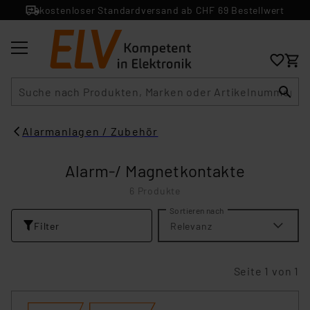
kostenloser Standardversand ab CHF 69 Bestellwert
Suche
Alarmanlagen / Zubehör
Alarm-/ Magnetkontakte
6 Produkte
Sortieren nach
Filter
Relevanz
Seite 1 von 1