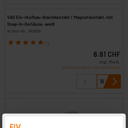
VdS Ein-/Aufbau-Alarmkontakt / Magnetkontakt, mit
Snap-In-Gehäuse, weiß
Artikel-Nr. 041899
1
2
3
4
5
(1)
8.91 CHF
zzgl. MwSt.
Informationen zu Versandkosten