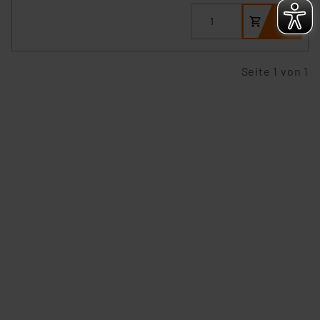
Überwachungsprogrammen verarbeiten, ohne dass
hiergegen Klagemöglichkeiten für Europäer bestehen.
Unsere Kooperation mit diesen Dienstleistern stützt
sich auf die Standarddatenschutzklauseln der
Seite 1 von 1
Europäischen Kommission sowie einer eigenen
Beurteilung der mit der Datenübermittlung,
insbesondere der Art der übermittelten Daten,
verbundenen Risiken.“
Impressum
|
Datenschutzerklärung