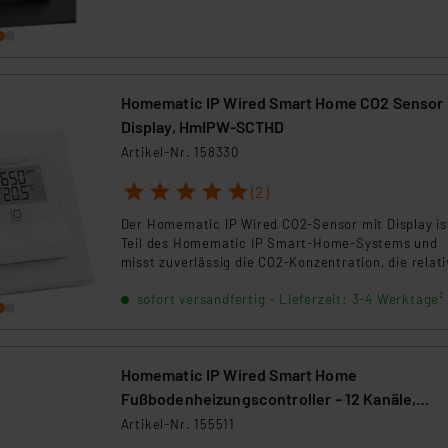
ngemessenheitsbeschluss der EU. Dies bedeutet, dass die USA al
rds eingestuft wird. So besteht etwa das Risiko, dass US-Beh
ammen verarbeiten, ohne dass hiergegen Klagemöglichkeiten fü
en Dienstleistern stützt sich auf die Standarddatenschutzklause
Homematic IP Wired Smart Home CO2 Sensor 
nen Beurteilung der mit der Datenübermittlung, insbesondere der
Display, HmIPW-SCTHD
.“
Artikel-Nr. 158330
klärung
1
2
3
4
5
(2)
Der Homematic IP Wired CO2-Sensor mit Display is
Teil des Homematic IP Smart-Home-Systems und
misst zuverlässig die CO2-Konzentration, die relat
Luftfeuchtigkeit und die Temperatur.
sofort versandfertig - Lieferzeit: 3-4 Werktage²
Homematic IP Wired Smart Home
Fußbodenheizungscontroller – 12 Kanäle,
motorisch, HmIPW-FALMOT-C12
Artikel-Nr. 155511