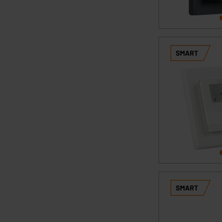
Für die USA besteht kein A
Datenschutz nach EU-Standa
Daten in Überwachungsprogr
Unsere Kooperation mit dies
Kommission sowie einer eige
Daten, verbundenen Risiken
Impressum
|
Datenschutzer