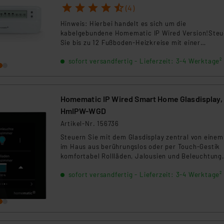
1
2
3
4
5
(4)
Hinweis: Hierbei handelt es sich um die
kabelgebundene Homematic IP Wired Version!Steu
Sie bis zu 12 Fußboden-Heizkreise mit einer
punktgenau regelnden kontinuierlichen
sofort versandfertig - Lieferzeit: 3-4 Werktage²
Durchflusssteuerung statt mit der sonst üblichen
Auf-/Zu-Einstellung thermischer Stellantriebe - da
spart Strom, ermöglicht eine sehr genaue Anpass
an den Heizbedarf in jedem Raum und macht dazu
Homematic IP Wired Smart Home Glasdisplay,
hydraulischen Abgleich der einzelnen Heizkreise
überflüssig.
HmIPW-WGD
Artikel-Nr. 156736
Steuern Sie mit dem Glasdisplay zentral von einem
im Haus aus berührungslos oder per Touch-Gestik
komfortabel Rollläden, Jalousien und Beleuchtung
sofort versandfertig - Lieferzeit: 3-4 Werktage²