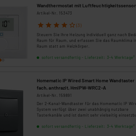
Wandthermostat mit Luftfeuchtigkeitssensor
HmIPW-WTH
Artikel-Nr. 153473
1
2
3
4
5
(3)
Steuern Sie Ihre Heizung individuell ganz nach Bed
Raum für Raum, und erfassen Sie das Raumklima 
Raum statt am Heizkörper.
sofort versandfertig - Lieferzeit: 3-4 Werktage²
Homematic IP Wired Smart Home Wandtaster 
fach, anthrazit, HmIPW-WRC2-A
Artikel-Nr. 159891
Der 2-Kanal-Wandtaster für das Homematic IP Wir
System verfügt über zwei unabhängig nutzbare
Tasterkanäle und ist damit sehr vielseitig einsetzb
sofort versandfertig - Lieferzeit: 3-4 Werktage²