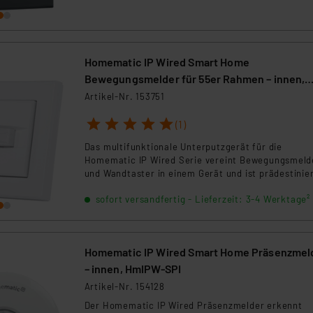
Homematic IP Wired Smart Home
Bewegungsmelder für 55er Rahmen – innen,
HmIPW-SMI55
Artikel-Nr. 153751
1
2
3
4
5
(1)
Das multifunktionale Unterputzgerät für die
Homematic IP Wired Serie vereint Bewegungsmeld
und Wandtaster in einem Gerät und ist prädestinie
für die Steuerung der Flurbeleuchtung.
sofort versandfertig - Lieferzeit: 3-4 Werktage²
Homematic IP Wired Smart Home Präsenzmel
– innen, HmIPW-SPI
Artikel-Nr. 154128
Der Homematic IP Wired Präsenzmelder erkennt