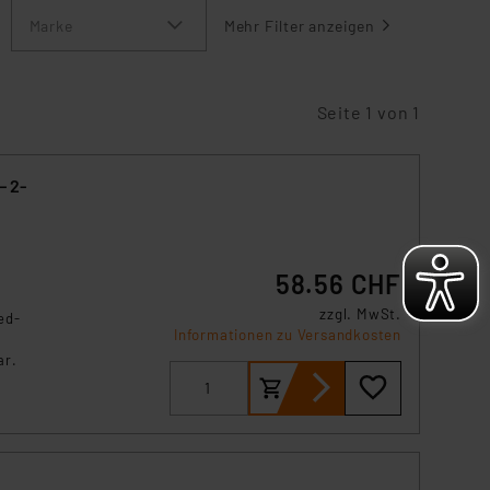
Marke
Mehr Filter anzeigen
Seite 1 von 1
– 2-
58.56 CHF
zzgl. MwSt.
ed-
Informationen zu Versandkosten
ar.