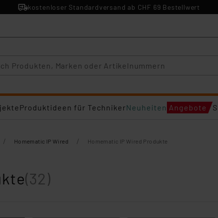
kostenloser Standardversand ab CHF 69 Bestellwert
jekte
Produktideen für Techniker
Neuheiten
Angebote
S
/
/
Homematic IP Wired
Homematic IP Wired Produkte
ukte
(32)