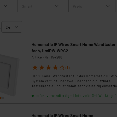
Smart
Preis
:
Homematic IP Wired Smart Home Wandtaster 
fach, HmIPW-WRC2
Artikel-Nr. 154286
1
2
3
4
5
(1)
Der 2-Kanal-Wandtaster für das Homematic IP Wir
System verfügt über zwei unabhängig nutzbare
Tasterkanäle und ist damit sehr vielseitig einsetzb
sofort versandfertig - Lieferzeit: 3-4 Werktage²
Homematic IP Wired Smart Home