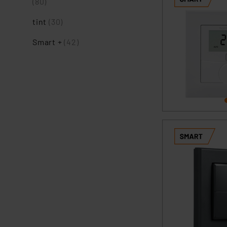
(80)
tint
(30)
Smart +
(42)