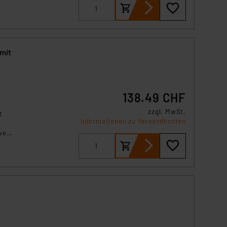
s Land mit unzureichendem
örden personenbezogene
r Europäer bestehen.
ln der Europäischen
mit
 Art der übermittelten
138.49 CHF
zzgl. MwSt.
t
Informationen zu Versandkosten
ive