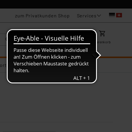
Services
zum Privatkunden Shop
Karriere
Mein ELV
Merkzettel
Warenkorb
ortiments-Deals