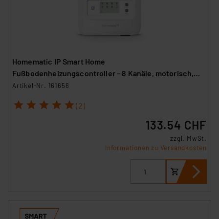
Homematic IP Smart Home
Fußbodenheizungscontroller – 8 Kanäle, motorisch,
HmIP-FALMOT-C8
Artikel-Nr. 161656
1
2
3
4
5
(2)
133.54 CHF
zzgl. MwSt.
Informationen zu Versandkosten