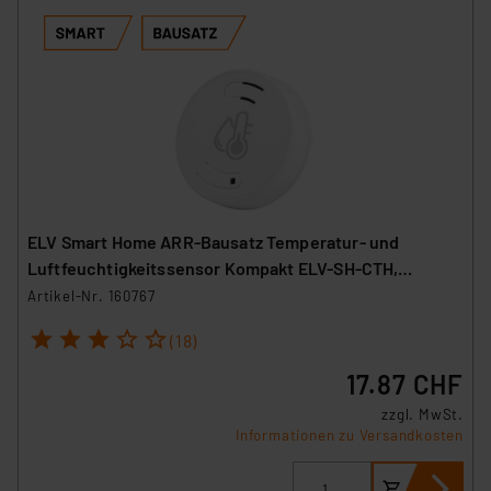
ELV Smart Home ARR-Bausatz Temperatur- und
Luftfeuchtigkeitssensor Kompakt ELV-SH-CTH,
powered by Homematic IP
Artikel-Nr. 160767
1
2
3
4
5
(18)
17.87 CHF
zzgl. MwSt.
Informationen zu Versandkosten