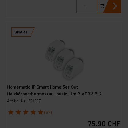
Homematic IP Smart Home 3er-Set
Heizkörperthermostat – basic, HmIP-eTRV-B-2
Artikel-Nr. 251047
1
2
3
4
5
(57)
75.90 CHF