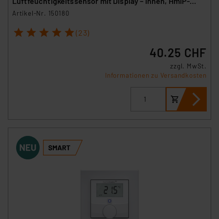
Luftfeuchtigkeitssensor mit Display – innen, HmIP-
STHD
Artikel-Nr. 150180
1
2
3
4
5
(23)
40.25 CHF
zzgl. MwSt.
Informationen zu Versandkosten