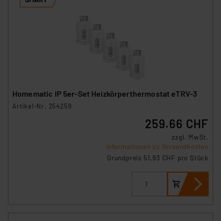
(1) lit. a DSGVO. Nähere Infos zu diesen Drittanbietern
und zu der jeweiligen Datenübermittlung erhalten Sie in
der Datenschutzerklärung. Für die USA besteht kein
Angemessenheitsbeschluss der EU. Dies bedeutet,
dass die USA als Land mit unzureichendem
Datenschutz nach EU-Standards eingestuft wird. So
besteht etwa das Risiko, dass US-Behörden
personenbezogene Daten in
Homematic IP 5er-Set Heizkörperthermostat eTRV-3
Überwachungsprogrammen verarbeiten, ohne dass
Artikel-Nr. 254259
hiergegen Klagemöglichkeiten für Europäer bestehen.
259.66 CHF
Unsere Kooperation mit diesen Dienstleistern stützt
sich auf die Standarddatenschutzklauseln der
zzgl. MwSt.
Informationen zu Versandkosten
Europäischen Kommission sowie einer eigenen
Grundpreis 51.93 CHF pro Stück
Beurteilung der mit der Datenübermittlung,
insbesondere der Art der übermittelten Daten,
verbundenen Risiken.“
Impressum
|
Datenschutzerklärung