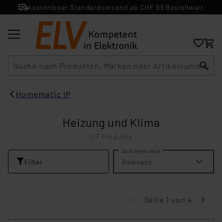
kostenloser Standardversand ab CHF 69 Bestellwert
Suche
Homematic IP
Heizung und Klima
117 Produkte
Sortieren nach
Filter
Relevanz
Seite 1 von 4