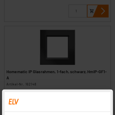
Homematic IP Glasrahmen, 1-fach, schwarz, HmIP-GF1-
A
Artikel-Nr. 162148
26.67 CHF
zzgl. MwSt.
Informationen zu Versandkosten