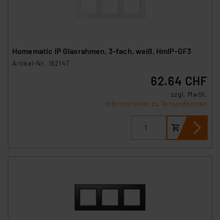
Unsere Kooperation mit diesen Dienstleistern stützt
sich auf die Standarddatenschutzklauseln der
Europäischen Kommission sowie einer eigenen
Beurteilung der mit der Datenübermittlung,
Homematic IP Glasrahmen, 3-fach, weiß, HmIP-GF3
insbesondere der Art der übermittelten Daten,
Artikel-Nr. 162147
verbundenen Risiken.“
62.64 CHF
Impressum
|
Datenschutzerklärung
zzgl. MwSt.
Informationen zu Versandkosten