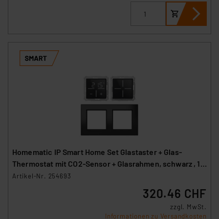
Homematic IP Smart Home Set Glastaster + Glas-
Thermostat mit CO2-Sensor + Glasrahmen, schwarz , 1x
WGS-A, 1x WGTC-A, 1x GF2-A
Artikel-Nr. 254693
320.46 CHF
zzgl. MwSt.
Informationen zu Versandkosten