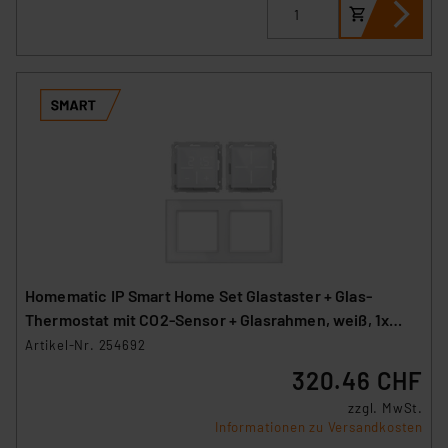
Homematic IP Smart Home Set Glastaster + Glas-
Thermostat mit CO2-Sensor + Glasrahmen, weiß, 1x
WGS, 1x WGTC, 1x GF2
Artikel-Nr. 254692
320.46 CHF
zzgl. MwSt.
Informationen zu Versandkosten