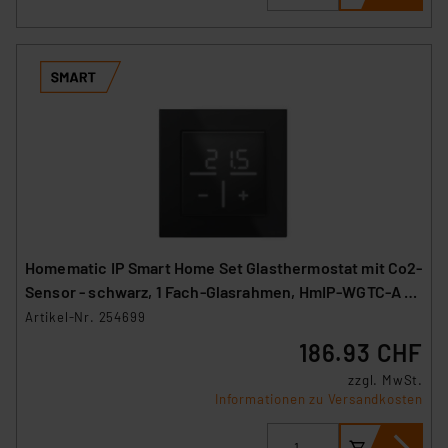
Homematic IP Smart Home Set Glasthermostat mit Co2-
Sensor - schwarz, 1 Fach-Glasrahmen, HmIP-WGTC-A +
HmIP-GF1-A
Artikel-Nr. 254699
186.93 CHF
zzgl. MwSt.
Informationen zu Versandkosten