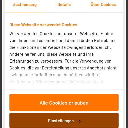
Zustimmung
Details
Über Cookies
Diese Webseite verwendet Cookies
Wir verwenden Cookies auf unserer Webseite. Einige
von ihnen sind essentiell und damit für den Betrieb und
die Funktionen der Webseite zwingend erforderlich.
Andere helfen uns, diese Webseite und ihre
Erfahrungen zu verbessern. Für die Verwendung von
Cookies, die zur Bereitstellung unseres Angebots nicht
Homematic IP Glasrahmen, 1-fach, weiß, HmIP-GF1
zwingend erforderlich sind, benötigen wir Ihre
Artikel-Nr. 162145
Zustimmung. Wir verwenden solche Cookies, um
26.72 CHF
Inhalte und Anzeigen zu personalisieren, Funktionen
für soziale Medien anbieten zu können und die Zugriffe
zzgl. MwSt.
Informationen zu Versandkosten
Alle Cookies erlauben
auf unsere Website zu analysieren. Außerdem geben
wir Informationen zu Ihrer Verwendung unserer Website
an unsere Partner für soziale Medien, Werbung und
Einstellungen
Analysen weiter. Unsere Partner führen diese