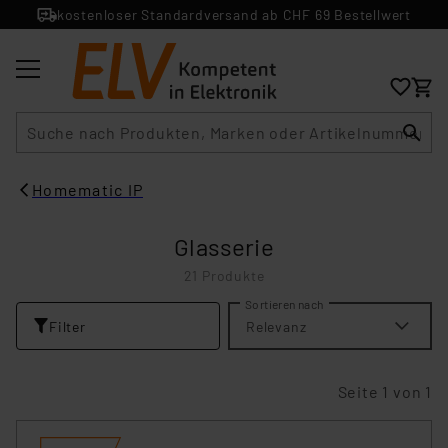
kostenloser Standardversand ab CHF 69 Bestellwert
Suche
Homematic IP
Glasserie
21 Produkte
Sortieren nach
Filter
Relevanz
Seite 1 von 1