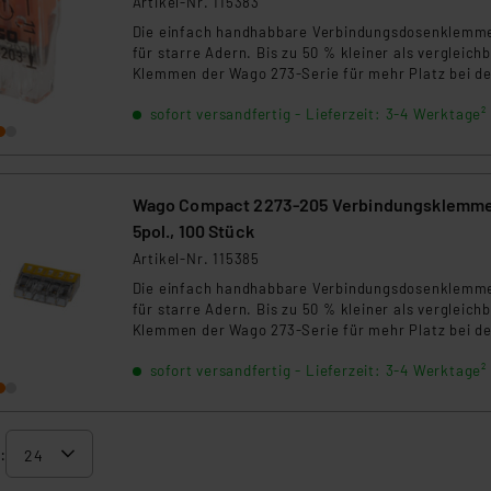
Artikel-Nr. 115383
Die einfach handhabbare Verbindungsdosenklemm
für starre Adern. Bis zu 50 % kleiner als vergleich
Klemmen der Wago 273-Serie für mehr Platz bei de
Elektroinstallation. Transparentes Gehäuse für ein
sofort versandfertig - Lieferzeit: 3-4 Werktage²
Sichtkontrolle der korrekten Leiterposition. Mit
Prüföffnung für alle gängigen Prüfspitzen.
Wago Compact 2273-205 Verbindungsklemme
5pol., 100 Stück
Artikel-Nr. 115385
Die einfach handhabbare Verbindungsdosenklemm
für starre Adern. Bis zu 50 % kleiner als vergleich
Klemmen der Wago 273-Serie für mehr Platz bei de
Elektroinstallation. Transparentes Gehäuse für ein
sofort versandfertig - Lieferzeit: 3-4 Werktage²
Sichtkontrolle der korrekten Leiterposition. Mit
Prüföffnung für alle gängigen Prüfspitzen.
: