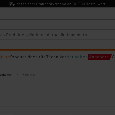
kostenloser Standardversand ab CHF 69 Bestellwert
jekte
Produktideen für Techniker
Neuheiten
Angebote
S
/
mponenten
Klemmen