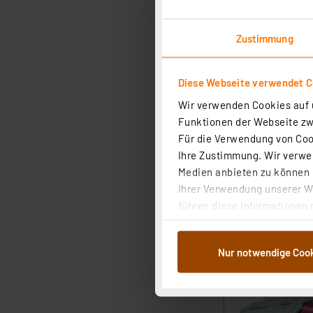
Zustimmung
Diese Webseite verwendet C
Wir verwenden Cookies auf u
Funktionen der Webseite zwi
Für die Verwendung von Cook
Ihre Zustimmung. Wir verwen
Medien anbieten zu können u
Ihrer Verwendung unserer We
führen diese Informationen 
im Rahmen Ihrer Nutzung der
dem Speichern und Abrufen 
Nur notwendige Coo
Weiterverarbeitung für die 
Abs.1a DSG-VO) zu. Eine deta
Button „Ablehnen oder Einst
ganz oder teilweise zustimm