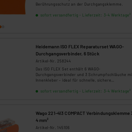
Berührungsschutz an der Durchgangsklemme.
sofort versandfertig - Lieferzeit: 3-4 Werktage²
Heidemann ISO FLEX Reparaturset WAGO-
Durchgangsverbinder, 6 Stück
Artikel-Nr. 258244
Das ISO FLEX Set enthält 6 WAGO-
Durchgangsverbinder und 3 Schrumpfschläuche mi
Innenkleber – ideal für schnelle, sichere
Kabelreparaturen. Passend für eindrähtige (0,75 – 
sofort versandfertig - Lieferzeit: 3-4 Werktage²
mm²) und mehrdrähtige Leiter (1,5–4,0 mm²). Die 1
langen Schrumpfschläuche (Schrumpftemperatur 
110 °C) dichten zuverlässig ab und passen sich flexi
an (9,5 mm auf 3,0 mm). Perfekt für Haus, Garten,
Wago 221-413 COMPACT Verbindungsklemme 
Werkstatt und Industrie.
4 mm²
Artikel-Nr. 145106