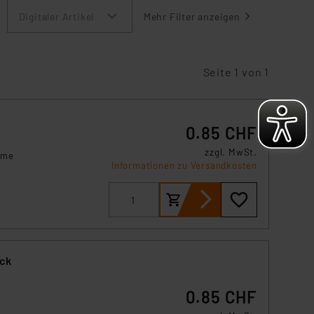
Digitaler Artikel
Mehr Filter anzeigen
Seite 1 von 1
0.85 CHF
zzgl. MwSt.
mme
Informationen zu Versandkosten
ick
0.85 CHF