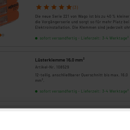
1
2
3
4
5
(3)
Die neue Serie 221 von Wago ist bis zu 40 % kleiner
die Vorgängerserie und sorgt so für mehr Platz bei
Elektroinstallation. Die Klemmen sind jederzeit oh
Werkzeug wieder lösbar.
sofort versandfertig - Lieferzeit: 3-4 Werktage²
Lüsterklemme 16,0 mm²
Artikel-Nr. 108529
12-teilig, anschließbarer Querschnitt bis max. 16,0
mm².
sofort versandfertig - Lieferzeit: 3-4 Werktage²
Wago 2-Leiter-Durchgangsklemme 2002-1201
Grau, 2,5 mm²
Artikel-Nr. 133260