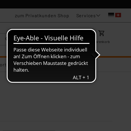
Services
zum Privatkunden Shop
Karriere
Mein ELV
Merkzettel
Warenkorb
ortiments-Deals