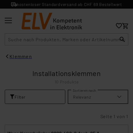
kostenloser Standardversand ab CHF 69 Bestellwert
Suche
Klemmen
Installationsklemmen
10 Produkte
Sortieren nach
Filter
Relevanz
Seite 1 von 1