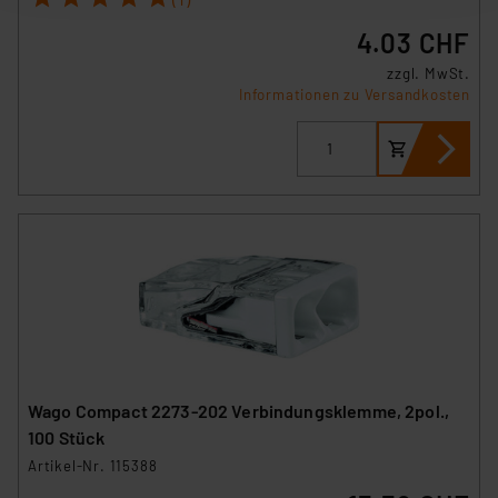
nachfolgend dargestellten bzw. die von Ihnen
ausgewählten Verarbeitungszwecke (Art. 6 Abs.1a DSG-
4.03 CHF
VO) zu. Eine detaillierte Auflistung der einzelnen
zzgl. MwSt.
Cookies nach Zweck und Anbieter ist durch Klick auf
Informationen zu Versandkosten
den Button „Ablehnen oder Einstellungen“ abrufbar. Sie
können die Verwendung nicht notwendiger Cookies
ablehnen oder ihr ganz oder teilweise zustimmen. Ihre
erteilte Zustimmung können Sie jederzeit unter dem
Link „Cookie Einstellungen“ anpassen oder widerrufen.
Die Rechtmäßigkeit der Speicherung, Abrufung und
Weiterverarbeitung dieser Daten zur Auswertung und
Analyse bis zum Zeitpunkt des Widerrufs bleibt hiervon
unberührt. Ihre Browser-Einstellungen können dazu
führen, dass die Einstellungen nicht längerfristig
gespeichert werden und dieses Banner erneut
angezeigt wird.
Wago Compact 2273-202 Verbindungsklemme, 2pol.,
100 Stück
„Einige Drittanbieter verarbeiten personenbezogene
Artikel-Nr. 115388
Daten in den USA. Ihre Einwilligung zur Einbindung von