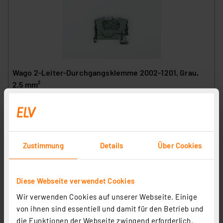
Wago 2-Leiter-Durchgangsklemme 2002-1201, Grau,
2,5 mm²
Artikel-Nr. 133260
0.90 CHF
zzgl. MwSt.
Informationen zu Versandkosten
Zustimmung
Details
Über Cookies
Diese Webseite verwendet Cookies
Wir verwenden Cookies auf unserer Webseite. Einige
Wago Kammbrücker 2002-404, 4-fach, 25 A
von ihnen sind essentiell und damit für den Betrieb und
Artikel-Nr. 144130
die Funktionen der Webseite zwingend erforderlich.