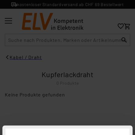
kostenloser Standardversand ab CHF 69 Bestellwert
Suche
Kabel / Draht
Kupferlackdraht
0 Produkte
Keine Produkte gefunden