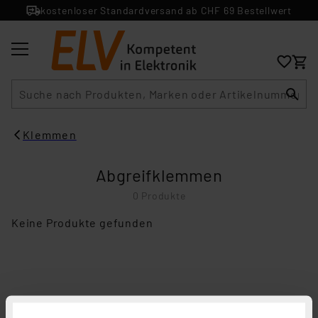
kostenloser Standardversand ab CHF 69 Bestellwert
Suche
Klemmen
Abgreifklemmen
0 Produkte
Keine Produkte gefunden