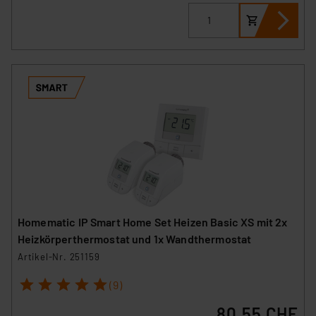
Homematic IP Smart Home Set Heizen Basic XS mit 2x
Heizkörperthermostat und 1x Wandthermostat
Artikel-Nr. 251159
1
2
3
4
5
(9)
80.55 CHF