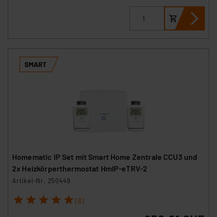
Homematic IP Set mit Smart Home Zentrale CCU3 und
2x Heizkörperthermostat HmIP-eTRV-2
Artikel-Nr. 250449
1
2
3
4
5
(8)