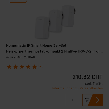
Homematic IP Smart Home 3er-Set
Heizkörperthermostat kompakt 2 HmIP-eTRV-C-2 inkl.
Demontageschutz
Artikel-Nr. 251046
1
2
3
4
5
(2)
210.32 CHF
zzgl. MwSt.
Informationen zu Versandkosten