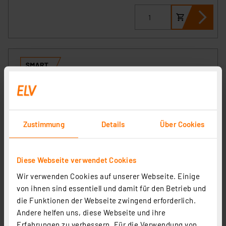
Zustimmung
Details
Über Cookies
Diese Webseite verwendet Cookies
Homematic IP Smart Home Set Raumklima mit Access
Point 2, 4 Heizkörperthermostate
Wir verwenden Cookies auf unserer Webseite. Einige
Artikel-Nr. 258585
von ihnen sind essentiell und damit für den Betrieb und
die Funktionen der Webseite zwingend erforderlich.
141.36 CHF
Andere helfen uns, diese Webseite und ihre
zzgl. MwSt.
Erfahrungen zu verbessern. Für die Verwendung von