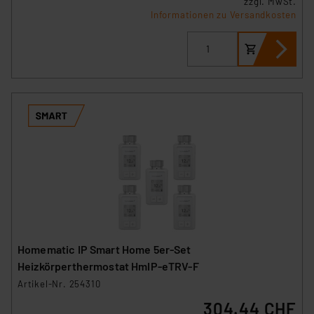
zzgl. MwSt.
VO) zu. Eine detaillierte Auflistung der einzelnen
Informationen zu Versandkosten
Cookies nach Zweck und Anbieter ist durch Klick auf
den Button „Ablehnen oder Einstellungen“ abrufbar. Sie
können die Verwendung nicht notwendiger Cookies
ablehnen oder ihr ganz oder teilweise zustimmen. Ihre
erteilte Zustimmung können Sie jederzeit unter dem
Link „Cookie Einstellungen“ anpassen oder widerrufen.
Die Rechtmäßigkeit der Speicherung, Abrufung und
Weiterverarbeitung dieser Daten zur Auswertung und
Analyse bis zum Zeitpunkt des Widerrufs bleibt hiervon
unberührt. Ihre Browser-Einstellungen können dazu
führen, dass die Einstellungen nicht längerfristig
gespeichert werden und dieses Banner erneut
angezeigt wird.
Homematic IP Smart Home 5er-Set
„Einige Drittanbieter verarbeiten personenbezogene
Heizkörperthermostat HmIP-eTRV-F
Daten in den USA. Ihre Einwilligung zur Einbindung von
Artikel-Nr. 254310
Cookies dieser Drittanbieter umfasst daher ggf. auch
304.44 CHF
die Verarbeitung Ihrer Daten in den USA gemäß Art. 49